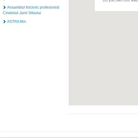
Do you own this web
Ansamblul folcloric profesionist
Cindrelul-Junii Sibiului
ASTRA film