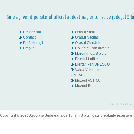
Bine aţi venit pe site-ul oficial al destinației turistice județul Sib
Despre noi
Oraşul Sibiu
Contact
Oraşul Mediaş
Profesionişti
Oraşul Cisnădie
Broşuri
Colinele Transilvaniei
Mărginimea Sibiului
Biserici fortificate
Biertan - sit UNESCO
Valea Viilor - sit
UNESCO
Muzeul ASTRA
Muzeul Brukenthal
Home
•
Contac
Copyright © 2026 Asociaţia Judeţeană de Turism Sibiu. Toate drepturile rezervate.