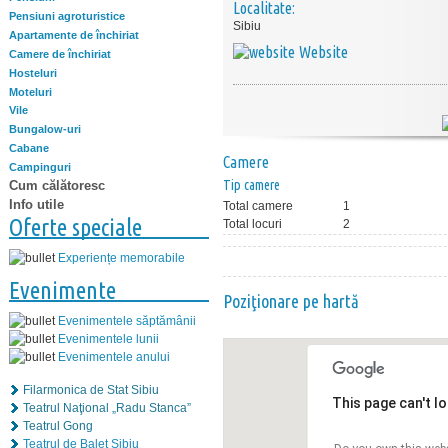
Localitate:
Pensiuni agroturistice
Sibiu
Apartamente de închiriat
Website
Camere de închiriat
Hosteluri
Moteluri
Vile
Bungalow-uri
Cabane
Camere
Campinguri
Tip camere
Cum călătoresc
Info utile
Total camere
1
Oferte speciale
Total locuri
2
Experiențe memorabile
Evenimente
Poziţionare pe hartă
Evenimentele săptămânii
Evenimentele lunii
Evenimentele anului
Filarmonica de Stat Sibiu
This page can't l
Teatrul Naţional „Radu Stanca”
Teatrul Gong
Teatrul de Balet Sibiu