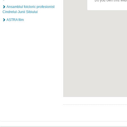
Do you own this web
Ansamblul folcloric profesionist
Cindrelul-Junii Sibiului
ASTRA film