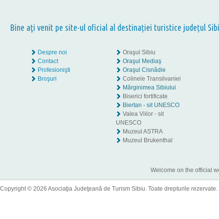
Bine aţi venit pe site-ul oficial al destinației turistice județul Sib
Despre noi
Oraşul Sibiu
Contact
Oraşul Mediaş
Profesionişti
Oraşul Cisnădie
Broşuri
Colinele Transilvaniei
Mărginimea Sibiului
Biserici fortificate
Biertan - sit UNESCO
Valea Viilor - sit
UNESCO
Muzeul ASTRA
Muzeul Brukenthal
Welcome on the official w
Copyright © 2026 Asociaţia Judeţeană de Turism Sibiu. Toate drepturile rezervate.