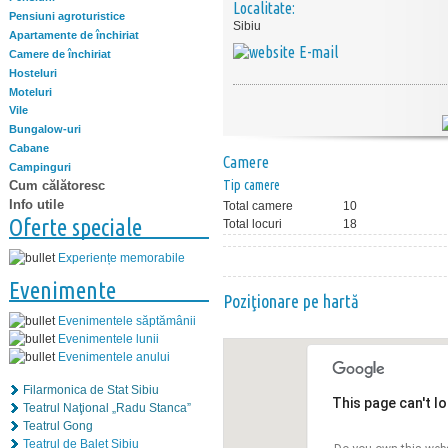
Localitate:
Pensiuni agroturistice
Sibiu
Apartamente de închiriat
E-mail
Camere de închiriat
Hosteluri
Moteluri
Vile
Bungalow-uri
Cabane
Camere
Campinguri
Tip camere
Cum călătoresc
Info utile
Total camere
10
Oferte speciale
Total locuri
18
Experiențe memorabile
Evenimente
Poziţionare pe hartă
Evenimentele săptămânii
Evenimentele lunii
Evenimentele anului
Filarmonica de Stat Sibiu
This page can't l
Teatrul Naţional „Radu Stanca”
Teatrul Gong
Teatrul de Balet Sibiu