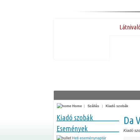
Látnival
Home
|
Szállás
|
Kiadó szobák
Kiadó szobák
Da V
Események
Kiadó sz
Heti eseménynaptár