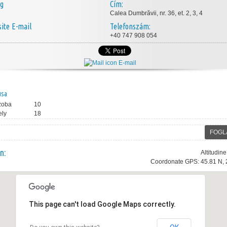
ég
Cím:
Calea Dumbrăvii, nr. 36, et. 2, 3, 4
E-mail
Telefonszám:
+40 747 908 054
E-mail
usa
zoba
10
ely
18
FOGL
n:
Altitudin
Coordonate GPS: 45.81 N, 
This page can't load Google Maps correctly.