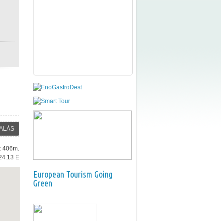
ALÁS
e: 406m.
24.13 E
European Tourism Going
Green