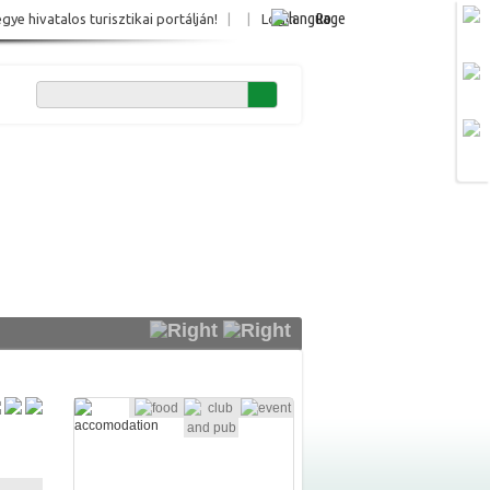
Ro
e hivatalos turisztikai portálján!
|
|
Login