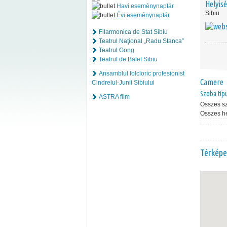
Helyis
Havi eseménynaptár
Sibiu
Évi eseménynaptár
Filarmonica de Stat Sibiu
Teatrul Naţional „Radu Stanca”
Teatrul Gong
Teatrul de Balet Sibiu
Ansamblul folcloric profesionist
Camere
Cindrelul-Junii Sibiului
Szoba típ
ASTRA film
Összes s
Összes h
Térképe