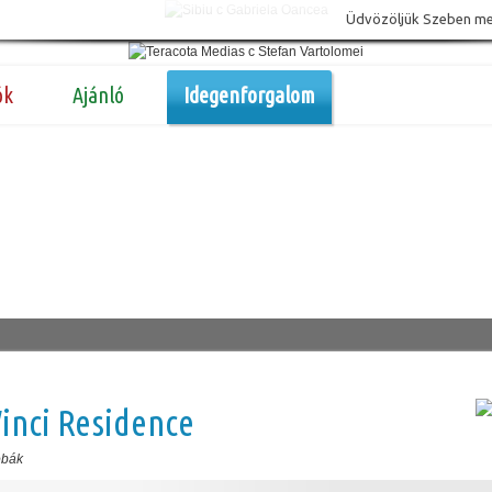
Üdvözöljük Szeben megy
ók
Ajánló
Idegenforgalom
inci Residence
obák