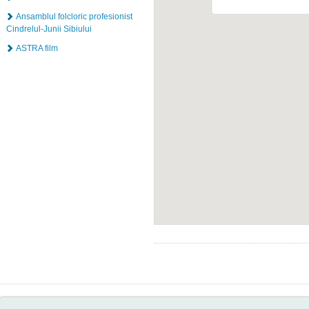
Ansamblul folcloric profesionist
Cindrelul-Junii Sibiului
ASTRA film