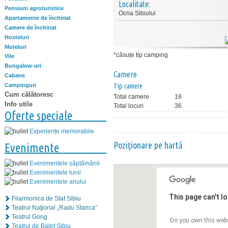
Localitate:
Pensiuni agroturistice
Ocna Sibiului
Apartamente de închiriat
Camere de închiriat
Hosteluri
Moteluri
*căsuțe tip camping
Vile
Bungalow-uri
Camere
Cabane
Campinguri
Tip camere
Cum călătoresc
Total camere
18
Info utile
Total locuri
36
Oferte speciale
Experiențe memorabile
Poziţionare pe hartă
Evenimente
Evenimentele săptămânii
Evenimentele lunii
Evenimentele anului
This page can't l
Filarmonica de Stat Sibiu
Teatrul Naţional „Radu Stanca”
Teatrul Gong
Do you own this web
Teatrul de Balet Sibiu