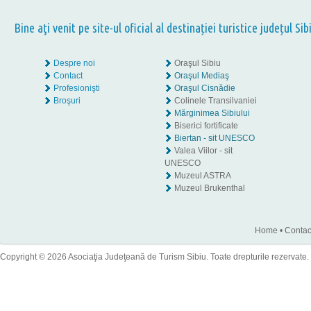
Bine aţi venit pe site-ul oficial al destinației turistice județul Sib
Despre noi
Oraşul Sibiu
Contact
Oraşul Mediaş
Profesionişti
Oraşul Cisnădie
Broşuri
Colinele Transilvaniei
Mărginimea Sibiului
Biserici fortificate
Biertan - sit UNESCO
Valea Viilor - sit
UNESCO
Muzeul ASTRA
Muzeul Brukenthal
Home
•
Contac
Copyright © 2026 Asociaţia Judeţeană de Turism Sibiu. Toate drepturile rezervate.