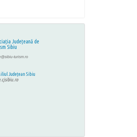
ciația Județeană de
ism Sibiu
ce@sibiu-turism.ro
iliul Județean Sibiu
cjsibiu.ro