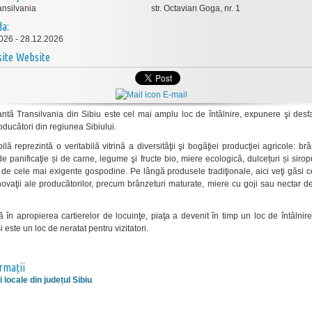
ansilvania
str. Octavian Goga, nr. 1
da:
026 - 28.12.2026
Website
E-mail
antă Transilvania din Sibiu este cel mai amplu loc de întâlnire, expunere şi des
oducători din regiunea Sibiului.
lă reprezintă o veritabilă vitrină a diversităţii şi bogăţiei producţiei agricole: brâ
e panificaţie și de carne, legume şi fructe bio, miere ecologică, dulcețuri și sirop
 de cele mai exigente gospodine. Pe lângă produsele tradiţionale, aici veţi găsi 
novaţii ale producătorilor, precum brânzeturi maturate, miere cu goji sau nectar d
 în apropierea cartierelor de locuinţe, piaţa a devenit în timp un loc de întâlnir
şi este un loc de neratat pentru vizitatori.
ormații
 locale din județul Sibiu