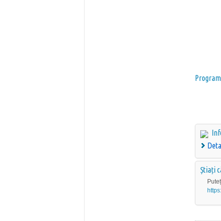
Program
Inf
Deta
Știați 
Puteț
https