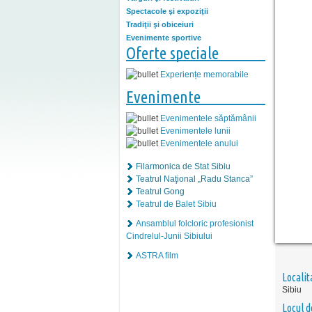
Spectacole şi expoziţii
Tradiţii şi obiceiuri
Evenimente sportive
Oferte speciale
Experiențe memorabile
Evenimente
Evenimentele săptămânii
Evenimentele lunii
Evenimentele anului
Filarmonica de Stat Sibiu
Teatrul Naţional „Radu Stanca”
Teatrul Gong
Teatrul de Balet Sibiu
Ansamblul folcloric profesionist
Cindrelul-Junii Sibiului
ASTRA film
Localit
Sibiu
Locul d