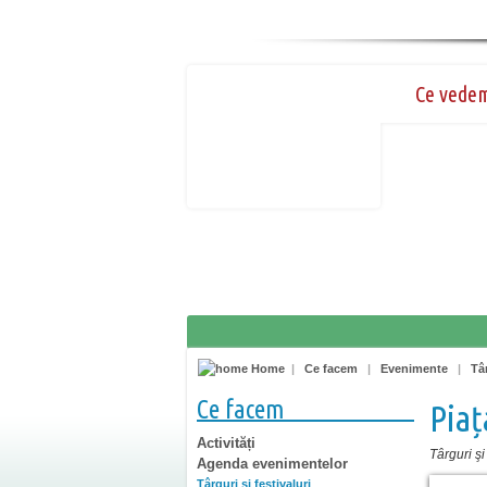
Ce vede
Home
|
Ce facem
|
Evenimente
|
Târ
Ce facem
Piaț
Activități
Târguri şi 
Agenda evenimentelor
Târguri şi festivaluri