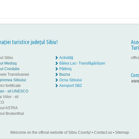
nației turistice județul Sibiu!
Aso
Tur
ul Sibiu
Activităţi
offi
ul Mediaş
Bâlea Lac- Transfăgărășan
ul Cisnădie
Păltiniş
nele Transilvaniei
Bazna
Cons
inimea Sibiului
Ocna Sibiului
www.
ici fortificate
Aeroport SBZ
tan - sit UNESCO
 Viilor - sit
CO
eul ASTRA
ul Brukenthal
Welcome on the official website of Sibiu County!
•
Contact us
•
Sitemap