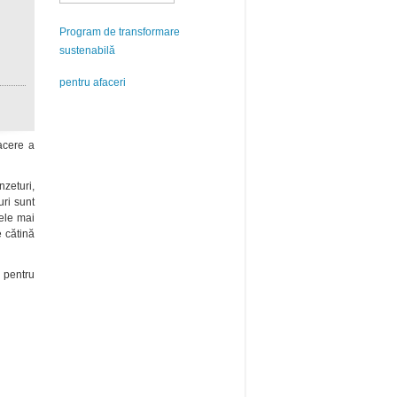
Program de transformare
sustenabilă
pentru afaceri
facere a
nzeturi,
uri sunt
cele mai
e cătină
e pentru