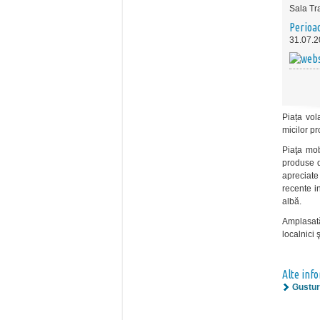
Sala Tr
Perioa
31.07.2
Piața vol
micilor pr
Piaţa mobi
produse d
apreciate
recente i
albă.
Amplasată
localnici 
Alte inf
Gusturi