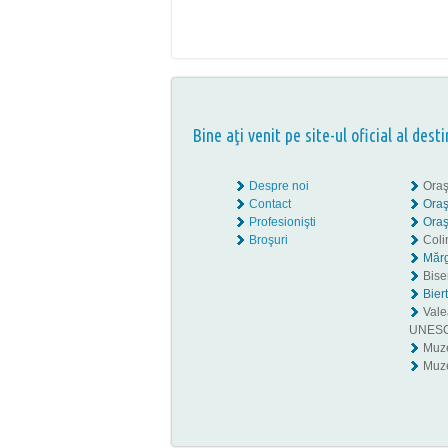
Bine aţi venit pe site-ul oficial al desti
Despre noi
Oraş
Contact
Oraş
Profesionişti
Oraş
Broşuri
Coli
Mărg
Biser
Bier
Valea
UNES
Muz
Muze