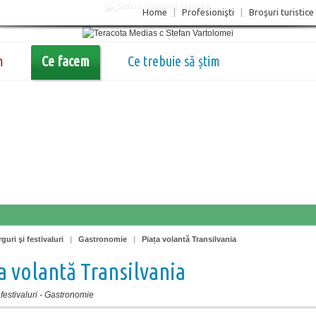
Home
|
Profesionişti
|
Broşuri turistice
m
Ce facem
Ce trebuie să știm
guri şi festivaluri
|
Gastronomie
|
Piața volantă Transilvania
a volantă Transilvania
festivaluri
-
Gastronomie