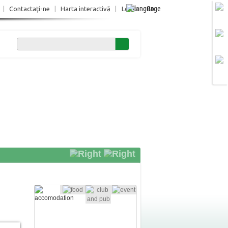
Ro
|
Contactaţi-ne
|
Harta interactivă
|
Login