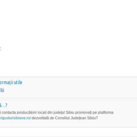
:
ormații utile
lii
că…?
i contacta producătorii locali din județul Sibiu promovați pe platforma
://gusturisibiene.ro/
dezvoltată de Consiliul Județean Sibiu?