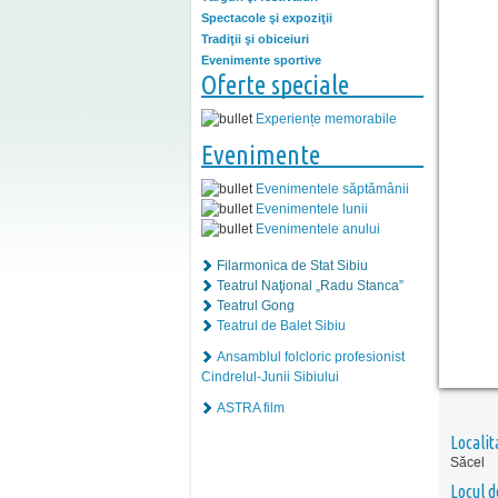
Spectacole şi expoziţii
Tradiţii şi obiceiuri
Evenimente sportive
Oferte speciale
Experiențe memorabile
Evenimente
Evenimentele săptămânii
Evenimentele lunii
Evenimentele anului
Filarmonica de Stat Sibiu
Teatrul Naţional „Radu Stanca”
Teatrul Gong
Teatrul de Balet Sibiu
Ansamblul folcloric profesionist
Cindrelul-Junii Sibiului
ASTRA film
Localit
Săcel
Locul d