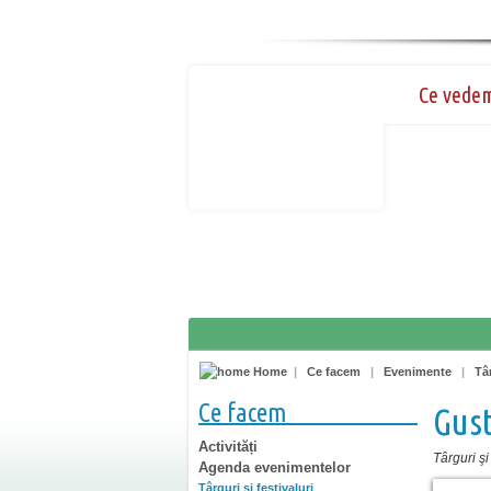
Ce vede
Home
|
Ce facem
|
Evenimente
|
Târ
Ce facem
Gust
Activități
Târguri şi 
Agenda evenimentelor
Târguri şi festivaluri