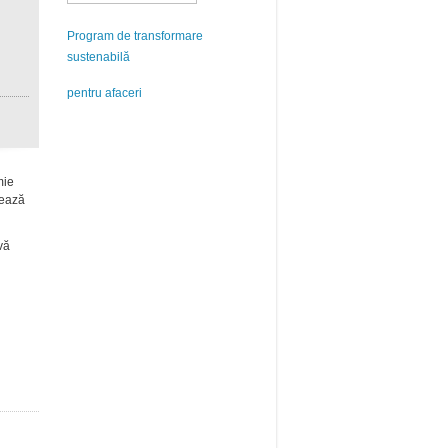
Program de transformare
sustenabilă
pentru afaceri
mie
rează
vă