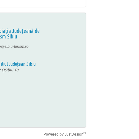
ciația Județeană de
ism Sibiu
ce@sibiu-turism.ro
iliul Județean Sibiu
cjsibiu.ro
®
Powered by
JustDesign