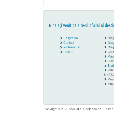
Bine aţi venit pe site-ul oficial al desti
Despre noi
Oraş
Contact
Oraş
Profesionişti
Oraş
Broşuri
Coli
Mărg
Biser
Bier
Valea
UNES
Muz
Muze
Copyright © 2026 Asociaţia Judeţeană de Turism Sib