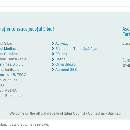
nației turistice județul Sibiu!
Aso
Tur
ul Sibiu
Activităţi
offi
ul Mediaş
Bâlea Lac- Transfăgărășan
ul Cisnădie
Păltiniş
nele Transilvaniei
Bazna
Cons
inimea Sibiului
Ocna Sibiului
www.
ici fortificate
Aeroport SBZ
tan - sit UNESCO
 Viilor - sit
CO
eul ASTRA
ul Brukenthal
Welcome on the official website of Sibiu County!
•
Contact us
•
Sitemap
iu. Toate drepturile rezervate.