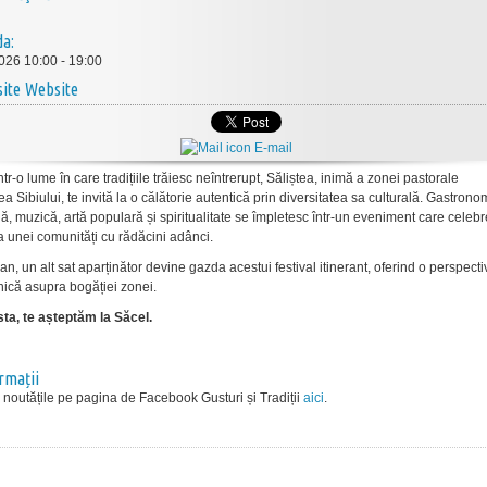
da:
026 10:00 - 19:00
Website
E-mail
tr-o lume în care tradițiile trăiesc neîntrerupt, Săliștea, inimă a zonei pastorale
 Sibiului, te invită la o călătorie autentică prin diversitatea sa culturală. Gastrono
lă, muzică, artă populară și spiritualitate se împletesc într-un eveniment care celeb
a unei comunități cu rădăcini adânci.
 an, un alt sat aparținător devine gazda acestui festival itinerant, oferind o perspecti
nică asupra bogăției zonei.
ta, te așteptăm la Săcel.
ormații
noutățile pe pagina de Facebook Gusturi și Tradiții
aici
.