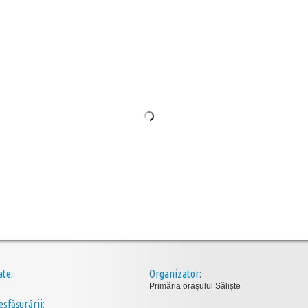
ate:
Organizator:
Primăria orașului Săliște
esfăşurării: