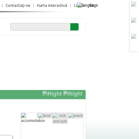
Ro
|
Contactaţi-ne
|
Harta interactivă
|
Login