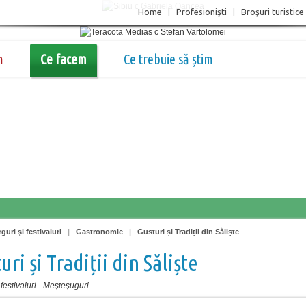
Home
|
Profesionişti
|
Broşuri turistice
m
Ce facem
Ce trebuie să știm
guri şi festivaluri
|
Gastronomie
|
Gusturi și Tradiții din Săliște
uri și Tradiții din Săliște
festivaluri
-
Meşteşuguri