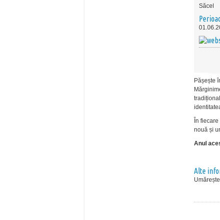
Săcel
Perioa
01.06.2
Pășește în
Mărginimea
tradiționa
identitate
În fiecare
nouă și u
Anul aces
Alte inf
Umărește 