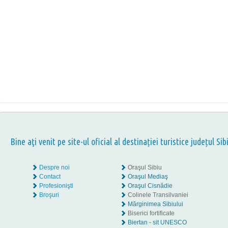
Bine aţi venit pe site-ul oficial al destinației turistice județul Sib
Despre noi
Oraşul Sibiu
Contact
Oraşul Mediaş
Profesionişti
Oraşul Cisnădie
Broşuri
Colinele Transilvaniei
Mărginimea Sibiului
Biserici fortificate
Biertan - sit UNESCO