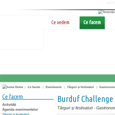
Ce vedem
Ce facem
Home
|
Ce facem
|
Evenimente
|
Târguri şi festivaluri
|
Gastronom
Ce facem
Burduf Challenge
Activități
Târguri şi festivaluri
-
Gastrono
Agenda evenimentelor
Târguri şi festivaluri