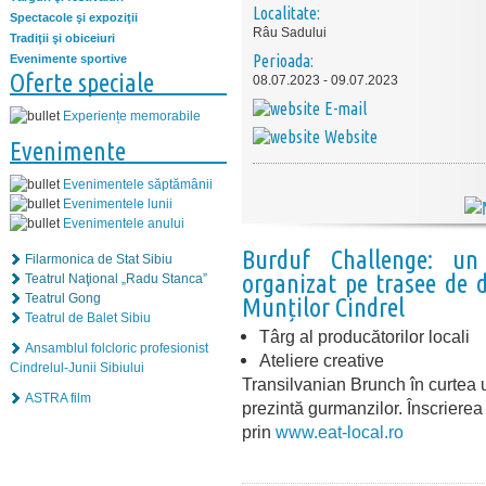
Localitate:
Spectacole şi expoziţii
Râu Sadului
Tradiţii şi obiceiuri
Perioada:
Evenimente sportive
Oferte speciale
08.07.2023 - 09.07.2023
E-mail
Experiențe memorabile
Website
Evenimente
Evenimentele săptămânii
Evenimentele lunii
Evenimentele anului
Burduf Challenge: un
Filarmonica de Stat Sibiu
organizat pe trasee de 
Teatrul Naţional „Radu Stanca”
Teatrul Gong
Munților Cindrel
Teatrul de Balet Sibiu
Târg al producătorilor locali
Ansamblul folcloric profesionist
Ateliere creative
Cindrelul-Junii Sibiului
Transilvanian Brunch în curtea 
ASTRA film
prezintă gurmanzilor. Înscrierea 
prin
www.eat-local.ro