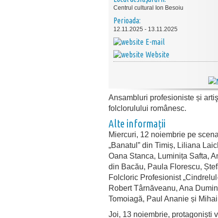
Centrul cultural Ion Besoiu
Perioada:
12.11.2025 - 13.11.2025
E-mail
Website
Ansambluri profesioniste și arti
folclorulului românesc.
Alte informații
Miercuri
, 12
noiembrie
pe
scen
„
Banatul
” din
Timi
ș
, Liliana
Laic
Oana
Stanca
, Luminița
Safta
,
A
din
Bac
ău
, Paula Florescu,
Ște
Folcloric
Profesionist
„
Cindrelul
Robert
T
ârn
ăveanu
, Ana
Dumin
Tomoiagă
, Paul
Ananie
și
Miha
Joi, 13
noiembrie
,
protagoniști
v