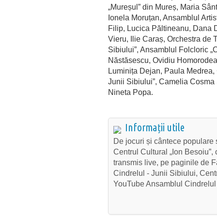
„
Mure
șul
” din Mureș, Maria
S
ân
Ionela
Moru
țan
,
Ansamblul
Artis
Filip,
Lucica
P
ăltineanu
, Dana
Vieru
, Ilie
Caraș
, Orchestra de 
Sibiului”,
Ansamblul
Folcloric
„
C
Năstăsescu
, Ovidiu
Homorode
Luminița
Dejan
, Paula
Medrea
,
Junii
Sibiului”, Camelia
Cosma
Nineta
Popa.
Informații utile
De
jocuri
și
c
ântece
populare
Centrul Cultural
„Ion
Besoiu
”,
transmis
live,
pe
paginile
de F
Cindrelul
-
Junii
Sibiului, Cent
YouTube
Ansamblul
Cindrelul