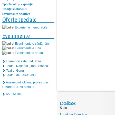
Spectacole şi expoziţii
Tradiţii şi obiceiuri
Evenimente sportive
Oferte speciale
Experiențe memorabile
Evenimente
Evenimentele săptămânii
Evenimentele lunii
Evenimentele anului
Filarmonica de Stat Sibiu
Teatrul Naţional „Radu Stanca”
Teatrul Gong
Teatrul de Balet Sibiu
Ansamblul folcloric profesionist
Cindrelul-Junii Sibiului
ASTRA film
Localitate:
Sibiu
Locul desfăşurării: