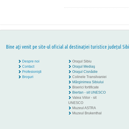
Bine aţi venit pe site-ul oficial al destinației turistice județul Sib
Despre noi
Oraşul Sibiu
Contact
Oraşul Mediaş
Profesionişti
Oraşul Cisnădie
Broşuri
Colinele Transilvaniei
Mărginimea Sibiului
Biserici fortificate
Biertan - sit UNESCO
Valea Viilor - sit
UNESCO
Muzeul ASTRA
Muzeul Brukenthal