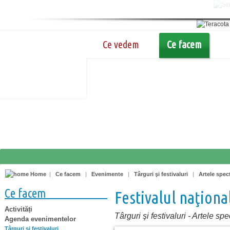
Ce vedem
Ce facem
Home
|
Ce facem
|
Evenimente
|
Târguri şi festivaluri
|
Artele spec
Ce facem
Festivalul naţiona
Activități
Târguri şi festivaluri
-
Artele spe
Agenda evenimentelor
Târguri şi festivaluri