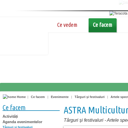
Ce vedem
Ce facem
Home
|
Ce facem
|
Evenimente
|
Târguri şi festivaluri
|
Artele spec
Ce facem
ASTRA Multicultur
Activități
Târguri şi festivaluri
-
Artele spe
Agenda evenimentelor
Târguri şi festivaluri