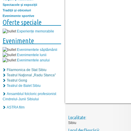
Spectacole şi expoziţii
Tradiţii şi obiceiuri
Evenimente sportive
Oferte speciale
Experiențe memorabile
Evenimente
Evenimentele săptămânii
Evenimentele lunii
Evenimentele anului
Filarmonica de Stat Sibiu
Teatrul Naţional „Radu Stanca”
Teatrul Gong
Teatrul de Balet Sibiu
Ansamblul folcloric profesionist
Cindrelul-Junii Sibiului
ASTRA film
Localitate:
Sibiu
Locul desfăşurării: