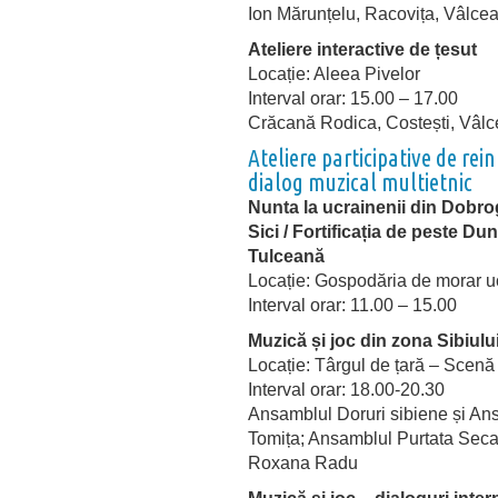
Ion Mărunțelu, Racovița, Vâlce
Ateliere interactive de țesut
Locație: Aleea Pivelor
Interval orar: 15.00 – 17.00
Crăcană Rodica, Costești, Vâlc
Ateliere participative de rei
dialog muzical multietnic
Nunta la ucrainenii din Dobr
Sici / Fortificația de peste D
Tulceană
Locație: Gospodăria de morar uc
Interval orar: 11.00 – 15.00
Muzică și joc din zona Sibiului
Locație: Târgul de țară – Scenă
Interval orar: 18.00-20.30
Ansamblul Doruri sibiene și Ans
Tomița; Ansamblul Purtata Secaș
Roxana Radu