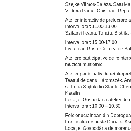
Szejke Vilmos-Balázs, Satu Ma
Victoria Parlui, Chișinău, Repu
Atelier interactiv de prelucrare a
Interval orar: 11.00-13.00
Szilagyi Ileana, Tonciu, Bistriț
Interval orar: 15.00-17.00
Liviu-Ioan Rusu, Cetatea de Bal
Ateliere participative de reinter
muzical multietnic
Atelier participativ de reinterpr
Teatrul de dans Háromszék, Ans
și Trupa Sujtok din Sfântu Ghe
Katalin
Locație: Gospodăria-atelier de o
Interval orar: 10.00 – 10.30
Folclor ucrainean din Dobrogea,
Fortificația de peste Dunăre, 
Locație: Gospodăria de morar uc