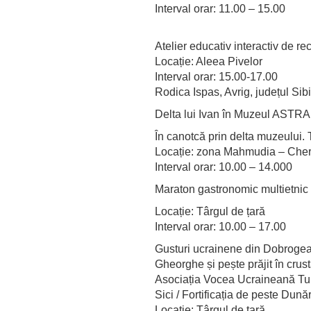
Interval orar: 11.00 – 15.00
Atelier educativ interactiv de re
Locație: Aleea Pivelor
Interval orar: 15.00-17.00
Rodica Ispas, Avrig, județul Sib
Delta lui Ivan în Muzeul ASTRA
În canotcă prin delta muzeului.
Locație: zona Mahmudia – Che
Interval orar: 10.00 – 14.000
Maraton gastronomic multietnic
Locație: Târgul de țară
Interval orar: 10.00 – 17.00
Gusturi ucrainene din Dobrogea:
Gheorghe și pește prăjit în crus
Asociația Vocea Ucraineană Tu
Sici / Fortificația de peste Dună
Locație: Târgul de țară