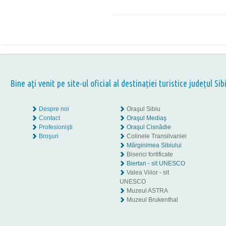
Bine aţi venit pe site-ul oficial al destinației turistice județul Sib
Despre noi
Oraşul Sibiu
Contact
Oraşul Mediaş
Profesionişti
Oraşul Cisnădie
Broşuri
Colinele Transilvaniei
Mărginimea Sibiului
Biserici fortificate
Biertan - sit UNESCO
Valea Viilor - sit
UNESCO
Muzeul ASTRA
Muzeul Brukenthal