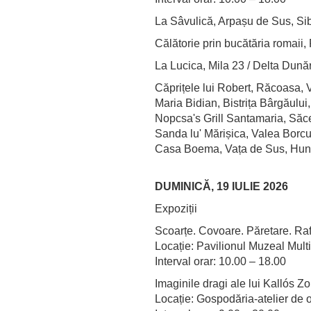
La Sâvulică, Arpașu de Sus, Sibi
Călătorie prin bucătăria romaii,
La Lucica, Mila 23 / Delta Dunăr
Căprițele lui Robert, Răcoasa, 
Maria Bidian, Bistrița Bârgăului
Nopcsa's Grill Santamaria, Săc
Sanda lu' Mărișica, Valea Borcu
Casa Boema, Vața de Sus, Hune
DUMINICĂ, 19 IULIE 2026
Expoziții
Scoarțe. Covoare. Păretare. Raf
Locație: Pavilionul Muzeal Multi
Interval orar: 10.00 – 18.00
Imaginile dragi ale lui Kallós Zo
Locație: Gospodăria-atelier de o