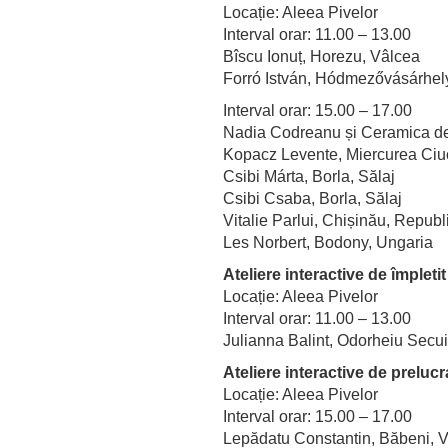
Locație: Aleea Pivelor
Interval orar: 11.00 – 13.00
Bîscu Ionuț, Horezu, Vâlcea
Forró István, Hódmezővásárhel
Interval orar: 15.00 – 17.00
Nadia Codreanu și Ceramica de 
Kopacz Levente, Miercurea Ciuc
Csibi Márta, Borla, Sălaj
Csibi Csaba, Borla, Sălaj
Vitalie Parlui, Chișinău, Repub
Les Norbert, Bodony, Ungaria
Ateliere interactive de împletit
Locație: Aleea Pivelor
Interval orar: 11.00 – 13.00
Julianna Balint, Odorheiu Secui
Ateliere interactive de preluc
Locație: Aleea Pivelor
Interval orar: 15.00 – 17.00
Lepădatu Constantin, Băbeni, 