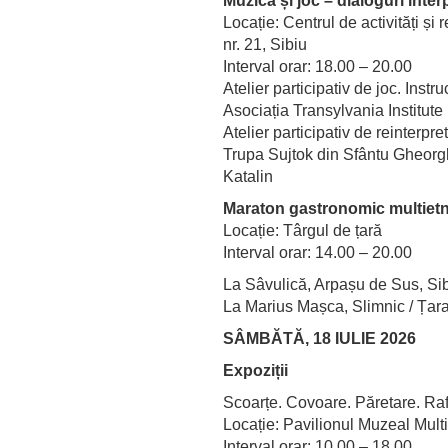
Muzică și joc – dialoguri inter
Locație: Centrul de activități și
nr. 21, Sibiu
Interval orar: 18.00 – 20.00
Atelier participativ de joc. Inst
Asociația Transylvania Institute
Atelier participativ de reinterpr
Trupa Sujtok din Sfântu Gheorg
Katalin
Maraton gastronomic multietn
Locație: Târgul de țară
Interval orar: 14.00 – 20.00
La Sâvulică, Arpașu de Sus, Sibi
La Marius Mașca, Slimnic / Țar
SÂMBĂTĂ, 18 IULIE 2026
Expoziții
Scoarțe. Covoare. Păretare. Raf
Locație: Pavilionul Muzeal Multi
Interval orar: 10.00 – 18.00