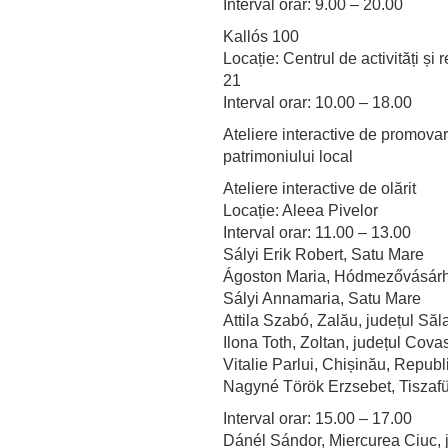
Interval orar: 9.00 – 20.00
Kallós 100
Locație: Centrul de activități și
21
Interval orar: 10.00 – 18.00
Ateliere interactive de promovar
patrimoniului local
Ateliere interactive de olărit
Locație: Aleea Pivelor
Interval orar: 11.00 – 13.00
Sályi Erik Robert, Satu Mare
Ágoston Maria, Hódmezővásárh
Sályi Annamaria, Satu Mare
Attila Szabó, Zalău, județul Săl
Ilona Toth, Zoltan, județul Cova
Vitalie Parlui, Chișinău, Repub
Nagyné Török Erzsebet, Tiszafü
Interval orar: 15.00 – 17.00
Dánél Sándor, Miercurea Ciuc, 