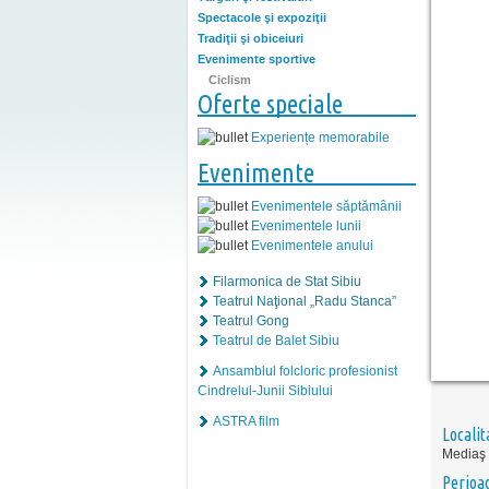
Spectacole şi expoziţii
Tradiţii şi obiceiuri
Evenimente sportive
Ciclism
Oferte speciale
Experiențe memorabile
Evenimente
Evenimentele săptămânii
Evenimentele lunii
Evenimentele anului
Filarmonica de Stat Sibiu
Teatrul Naţional „Radu Stanca”
Teatrul Gong
Teatrul de Balet Sibiu
Ansamblul folcloric profesionist
Cindrelul-Junii Sibiului
ASTRA film
Localit
Mediaş
Perioa