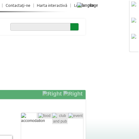
Ro
|
Contactaţi-ne
|
Harta interactivă
|
Login