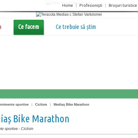
Home
|
Profesionişti
|
Broşuri turistice
m
Ce facem
Ce trebuie să știm
enimente sportive
|
Ciclism
|
Mediaș Bike Marathon
iaș Bike Marathon
e sportive
-
Ciclism