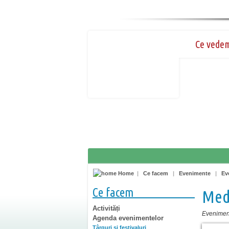
Ce vede
Home
|
Ce facem
|
Evenimente
|
Ev
Ce facem
Med
Activități
Eveniment
Agenda evenimentelor
Târguri şi festivaluri