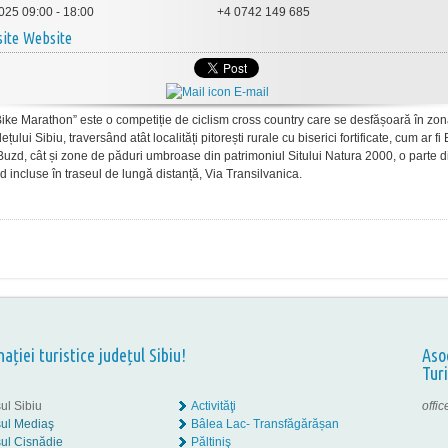
025 09:00 - 18:00
+4 0742 149 685
Website
E-mail
ike Marathon” este o competiție de ciclism cross country care se desfășoară în zo
ețului Sibiu, traversând atât localități pitorești rurale cu biserici fortificate, cum ar fi 
 Buzd, cât și zone de păduri umbroase din patrimoniul Sitului Natura 2000, o parte d
nd incluse în traseul de lungă distanță, Via Transilvanica.
nației turistice județul Sibiu!
Aso
Tur
ul Sibiu
Activităţi
offi
ul Mediaş
Bâlea Lac- Transfăgărășan
ul Cisnădie
Păltiniş