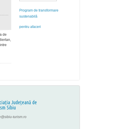
Program de transformare
sustenabilă
pentru afaceri
na de
Biertan,
intre
ciația Județeană de
ism Sibiu
ce@sibiu-turism.ro