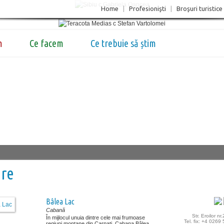
Home
|
Profesionişti
|
Broşuri turistice
m
Ce facem
Ce trebuie să știm
are
Bâlea Lac
Cabană
Str. Eroilor nr
În mijlocul unuia dintre cele mai frumoase
Tel. fix: +4 0269
regiuni montane din Carpați, Cabana Bâlea