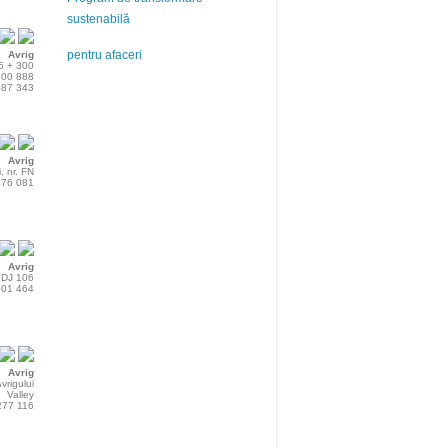
sustenabilă
pentru afaceri
Avrig
5 + 300
 200 888
 087 343
Avrig
, nr. FN
 476 081
Avrig
, DJ 106
 501 464
Avrig
vrigului
Valley
 277 116