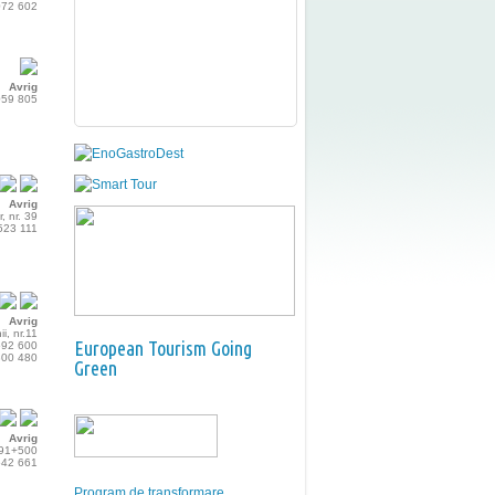
 072 602
Avrig
 059 805
Avrig
, nr. 39
 523 111
Avrig
ii, nr.11
European Tourism Going
 592 600
 300 480
Green
Avrig
291+500
 542 661
Program de transformare