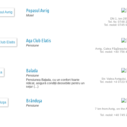
Popasul Avrig
Motel
DN 1, km 28
Tel. fix: 0748
Tel. mobil: 0745
Aqa Club Elatis
Pensiune
Avrig, Calea Făgărașului
Tel. mobil: +40 756
Balada
Pensiune
Str. Valea Avrigului
Pensiunea Balada, cu un confort foarte
Tel. mobil: +4 0723
ridicat, asigură condiții deosebite pentru un
sejur (...)
Brânduşa
Pensiune
7 km from Avrig, on the A
Tel. mobil: +40 745