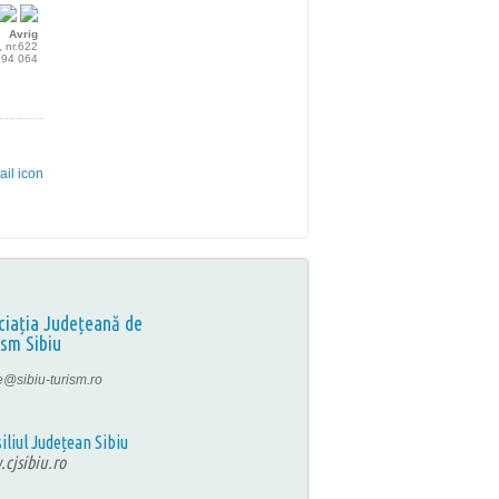
Avrig
, nr.622
 594 064
ciația Județeană de
ism Sibiu
ce@sibiu-turism.ro
iliul Județean Sibiu
cjsibiu.ro