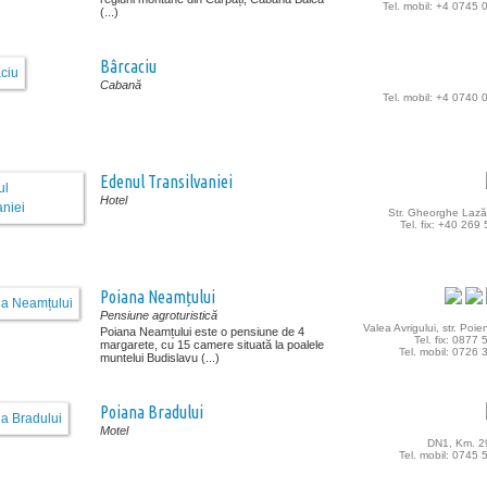
Tel. mobil: +4 0745
(...)
Bârcaciu
Cabană
Tel. mobil: +4 0740
Edenul Transilvaniei
Hotel
Str. Gheorghe Lazăr
Tel. fix: +40 269
Poiana Neamțului
Pensiune agroturistică
Valea Avrigului, str. Poien
Poiana Neamțului este o pensiune de 4
Tel. fix: 0877
margarete, cu 15 camere situată la poalele
Tel. mobil: 0726
muntelui Budislavu (...)
Poiana Bradului
Motel
DN1, Km. 
Tel. mobil: 0745