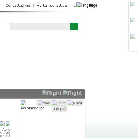
Ro
|
Contactaţi-ne
|
Harta interactivă
|
Login
Avrig
.22 Avrig
 523 111