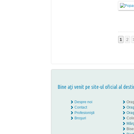
1
2
Bine aţi venit pe site-ul oficial al desti
Despre noi
Oraş
Contact
Oraş
Profesionişti
Oraş
Broşuri
Coli
Mărg
Biser