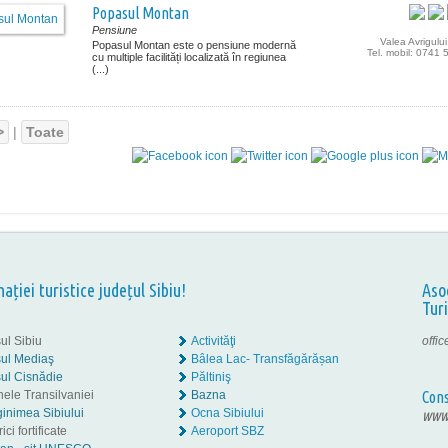
Popasul Montan
Pensiune
Valea Avrigului
Popasul Montan este o pensiune modernă
Tel. mobil: 0741
cu multiple facilități localizată în regiunea
(...)
>
|
Toate
nației turistice județul Sibiu!
Aso
Tur
ul Sibiu
Activităţi
offi
ul Mediaş
Bâlea Lac- Transfăgărășan
ul Cisnădie
Păltiniş
nele Transilvaniei
Bazna
Cons
inimea Sibiului
Ocna Sibiului
www.
ici fortificate
Aeroport SBZ