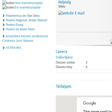
Helyiség
Havi eseménynaptár
Sibiu
Évi eseménynaptár
E-mail
Filarmonica de Stat Sibiu
Teatrul Naţional „Radu Stanca”
Teatrul Gong
Teatrul de Balet Sibiu
Ansamblul folcloric profesionist
Cindrelul-Junii Sibiului
ASTRA film
Camere
Szoba típusa
Összes szoba
2
Összes hely
4
Térképen:
This page can't l