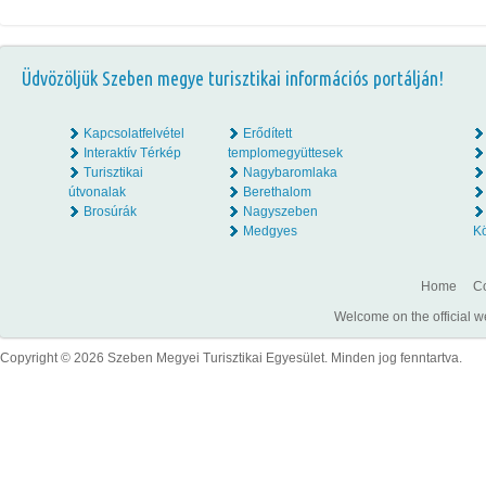
Üdvözöljük Szeben megye turisztikai információs portálján!
Kapcsolatfelvétel
Erődített
Interaktív Térkép
templomegyüttesek
Turisztikai
Nagybaromlaka
útvonalak
Berethalom
Brosúrák
Nagyszeben
Medgyes
K
Home
Co
Welcome on the official w
Copyright © 2026 Szeben Megyei Turisztikai Egyesület. Minden jog fenntartva.