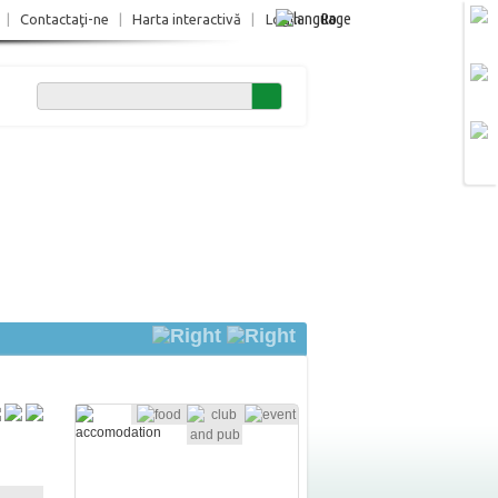
Ro
|
Contactaţi-ne
|
Harta interactivă
|
Login