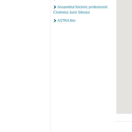
Ansamblul folcloric profesionist
Cindrelul-Junii Sibiului
ASTRA film