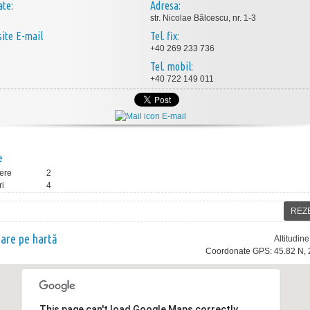
ate:
Adresa:
str. Nicolae Bălcescu, nr. 1-3
E-mail
Tel. fix:
+40 269 233 736
Tel. mobil:
+40 722 149 011
E-mail
e
ere
2
ri
4
REZ
nare pe hartă
Altitudin
Coordonate GPS: 45.82 N, 
This page can't load Google Maps correctly.