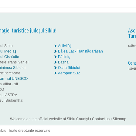
nației turistice județul Sibiu!
Aso
Tur
ul Sibiu
Activităţi
offi
ul Mediaş
Bâlea Lac- Transfăgărășan
ul Cisnădie
Păltiniş
nele Transilvaniei
Bazna
Cons
inimea Sibiului
Ocna Sibiului
www.
ici fortificate
Aeroport SBZ
tan - sit UNESCO
 Viilor - sit
CO
eul ASTRA
ul Brukenthal
Welcome on the official website of Sibiu County!
•
Contact us
•
Sitemap
iu. Toate drepturile rezervate.