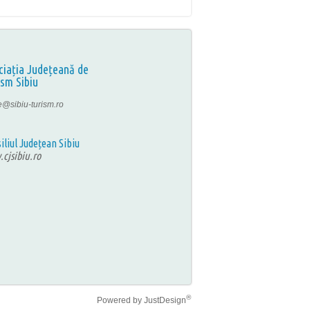
ciația Județeană de
ism Sibiu
ce@sibiu-turism.ro
iliul Județean Sibiu
cjsibiu.ro
®
Powered by
JustDesign