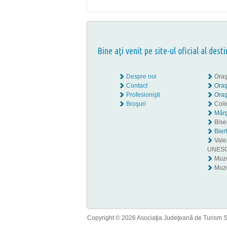
Bine aţi venit pe site-ul oficial al desti
Despre noi
Oraş
Contact
Oraş
Profesionişti
Oraş
Broşuri
Coli
Mărg
Biser
Bier
Valea
UNES
Muz
Muze
Copyright © 2026 Asociaţia Judeţeană de Turism Sib