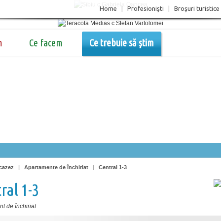
Home
|
Profesionişti
|
Broşuri turistice
m
Ce facem
Ce trebuie să știm
cazez
|
Apartamente de închiriat
|
Central 1-3
ral 1-3
t de închiriat