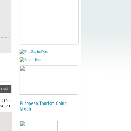
ERVĂ
e: 410m.
European Tourism Going
24.12 E
Green