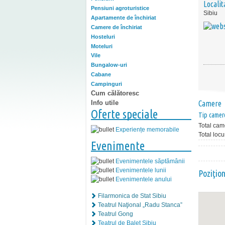
Localit
Pensiuni agroturistice
Sibiu
Apartamente de închiriat
Camere de închiriat
Hosteluri
Moteluri
Vile
Bungalow-uri
Cabane
Campinguri
Cum călătoresc
Info utile
Camere
Oferte speciale
Tip camer
Total cam
Experiențe memorabile
Total locu
Evenimente
Evenimentele săptămânii
Evenimentele lunii
Poziţio
Evenimentele anului
Filarmonica de Stat Sibiu
Teatrul Naţional „Radu Stanca”
Teatrul Gong
Teatrul de Balet Sibiu