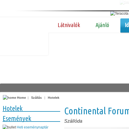
Látnivalók
Ajánló
I
Home
|
Szállás
|
Hotelek
Hotelek
Continental Foru
Események
Szállóda
Heti eseménynaptár