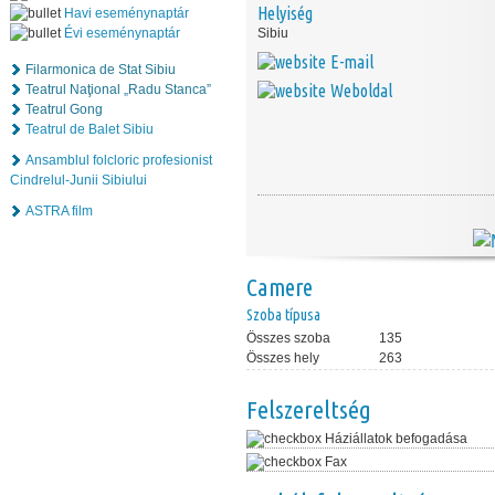
Helyiség
Havi eseménynaptár
Évi eseménynaptár
Sibiu
E-mail
Filarmonica de Stat Sibiu
Weboldal
Teatrul Naţional „Radu Stanca”
Teatrul Gong
Teatrul de Balet Sibiu
Ansamblul folcloric profesionist
Cindrelul-Junii Sibiului
ASTRA film
Camere
Szoba típusa
Összes szoba
135
Összes hely
263
Felszereltség
Háziállatok befogadása
Fax