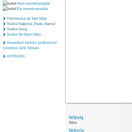
Havi eseménynaptár
Évi eseménynaptár
Filarmonica de Stat Sibiu
Teatrul Naţional „Radu Stanca”
Teatrul Gong
Teatrul de Balet Sibiu
Ansamblul folcloric profesionist
Cindrelul-Junii Sibiului
ASTRA film
Helyiség
Sibiu
Helyszín: