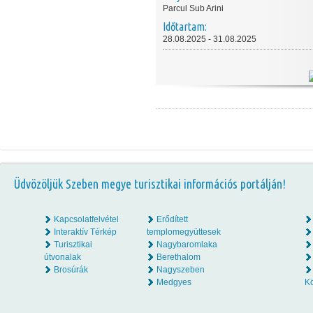
Parcul Sub Arini
Időtartam:
28.08.2025 - 31.08.2025
Üdvözöljük Szeben megye turisztikai információs portálján!
Kapcsolatfelvétel
Erődített
Interaktív Térkép
templomegyüttesek
Turisztikai
Nagybaromlaka
útvonalak
Berethalom
Brosúrák
Nagyszeben
Medgyes
K