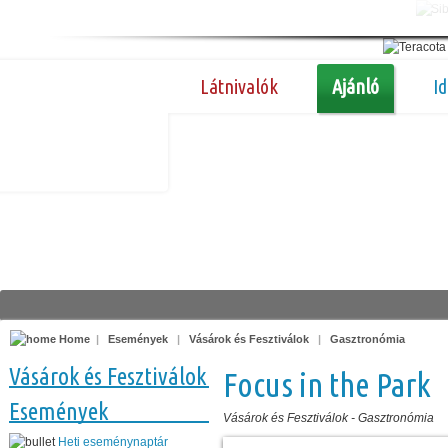
Látnivalók
Ajánló
I
Home
|
Események
|
Vásárok és Fesztiválok
|
Gasztronómia
Vásárok és Fesztiválok
Focus in the Park
Események
Vásárok és Fesztiválok
-
Gasztronómia
Heti eseménynaptár