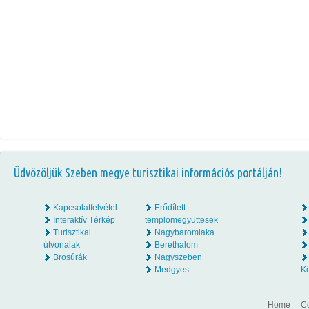
Üdvözöljük Szeben megye turisztikai információs portálján!
Kapcsolatfelvétel
Erődített
Interaktív Térkép
templomegyüttesek
Turisztikai
Nagybaromlaka
útvonalak
Berethalom
Brosúrák
Nagyszeben
Medgyes
K
Home
Co