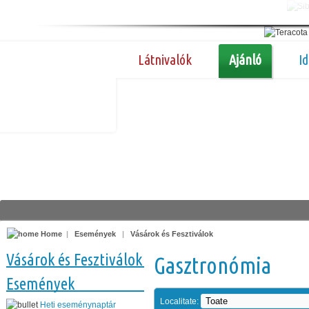
Látnivalók
Ajánló
I
Home
|
Események
|
Vásárok és Fesztiválok
Vásárok és Fesztiválok
Gasztronómia
Események
Localitate:
Heti eseménynaptár