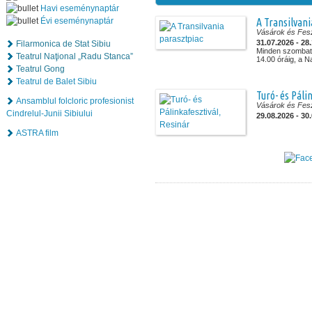
Havi eseménynaptár
Évi eseménynaptár
A Transilvani
Vásárok és Fesz
31.07.2026 - 28
Filarmonica de Stat Sibiu
Minden szombato
Teatrul Naţional „Radu Stanca”
14.00 óráig, a N
Teatrul Gong
Teatrul de Balet Sibiu
Turó- és Páli
Ansamblul folcloric profesionist
Vásárok és Fesz
Cindrelul-Junii Sibiului
29.08.2026 - 30
ASTRA film