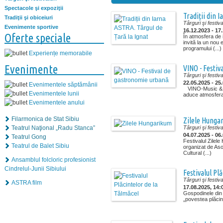
Spectacole şi expoziţii
Tradiții din 
Tradiţii şi obiceiuri
Târguri şi festiva
Evenimente sportive
16.12.2023 - 17
Oferte speciale
În atmosfera de
invită la un nou
programului (...)
Experiențe memorabile
Evenimente
VINO - Festi
Târguri şi festiva
22.05.2025 - 25
Evenimentele săptămânii
VINO-Music & S
Evenimentele lunii
aduce atmosfera d
Evenimentele anului
Filarmonica de Stat Sibiu
Zilele Hunga
Teatrul Naţional „Radu Stanca”
Târguri şi festiva
04.07.2025 - 06
Teatrul Gong
Festivalul Zilel
Teatrul de Balet Sibiu
organizat de Aso
Cultural (...)
Ansamblul folcloric profesionist
Cindrelul-Junii Sibiului
Festivalul Pl
Târguri şi festiva
ASTRA film
17.08.2025, 14:
Gospodinele din
„povestea plăcint