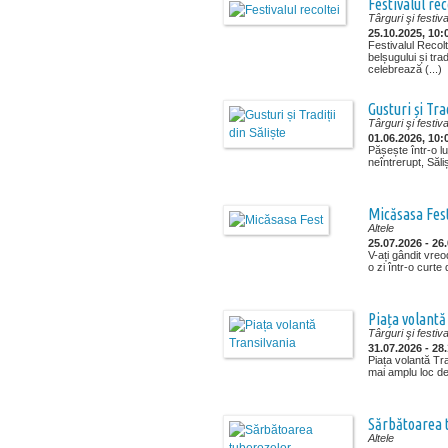
Festivalul rec
Târguri şi festiva
25.10.2025, 10:
Festivalul Recol
belșugului și trad
celebrează (...)
Gusturi și Tra
Târguri şi festiva
01.06.2026, 10:
Pășește într-o lu
neîntrerupt, Săliș
Micăsasa Fes
Altele
25.07.2026 - 26
V-ați gândit vreo
o zi într-o curte
Piața volantă
Târguri şi festiva
31.07.2026 - 28
Piața volantă Tra
mai amplu loc de 
Sărbătoarea 
Altele