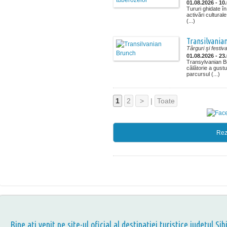
01.08.2026 - 10
Tururi ghidate în
activări cultural
(...)
Transilvania
Târguri şi festiva
01.08.2026 - 23
Transylvanian Br
călătorie a gustur
parcursul (...)
1
2
>
|
Toate
Rez
Bine aţi venit pe site-ul oficial al destinației turistice județul Sib