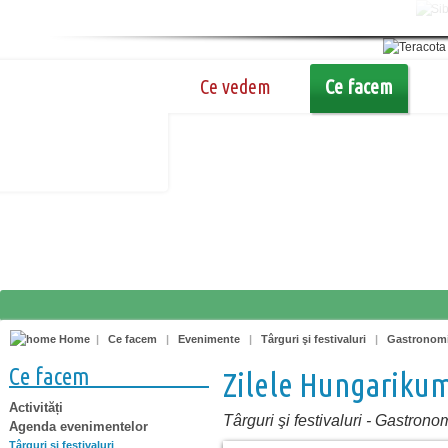
Ce vedem
Ce facem
Home
|
Ce facem
|
Evenimente
|
Târguri şi festivaluri
|
Gastronom
Ce facem
Zilele Hungariku
Activități
Târguri şi festivaluri
-
Gastrono
Agenda evenimentelor
Târguri şi festivaluri