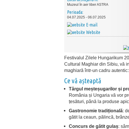
Muzeul în aer liber ASTRA
Perioada:
04.07.2025 - 06.07.2025
E-mail
Website
Festivalul Zilele Hungarikum 20
Cultural Maghiar din Sibiu, vă inv
maghiară într-un cadru autentic
Ce vă așteaptă
Târgul meșteșugarilor și pr
România și Ungaria vă vor pre
țesături, până la produse apic
Gastronomie tradițională
:
de
gătit la ceaun, pălincă, brânzet
Concurs de gătit gulaș
:
sâmb