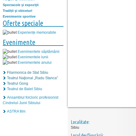
Spectacole şi expoziţii
Tradiţii şi obiceiuri
Evenimente sportive
Oferte speciale
Experiențe memorabile
Evenimente
Evenimentele săptămânii
Evenimentele lunii
Evenimentele anului
Filarmonica de Stat Sibiu
Teatrul Naţional „Radu Stanca”
Teatrul Gong
Teatrul de Balet Sibiu
Ansamblul folcloric profesionist
Cindrelul-Junii Sibiului
ASTRA film
Localitate:
Sibiu
Locul desfăşurării: