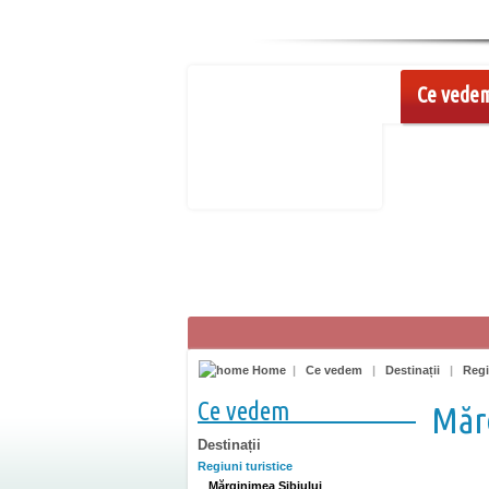
Ce vede
Home
|
Ce vedem
|
Destinații
|
Regi
Ce vedem
Mărg
Destinații
Regiuni turistice
Mărginimea Sibiului