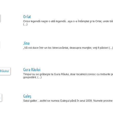
Orlat
Orice legendă naşte o altă legendă...aşa s-a întâmplat şi la Orlat, unde băt
(...)
Jina
„Vă voi duce într-un loc binecuvântat, deasupra munţilor, veţi fi păstori (...
Gura Râului
Timpul nu se grăbeşte la Gura Râului, doar localnicii zoresc cu treburile p
gospodării; (...)
Galeş
Satul galilor…astfel se numea Galeşul până în anul 1839. Numele provine (