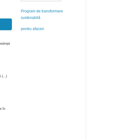
Program de transformare
sustenabilă
pentru afaceri
 nedrept
(...)
e în