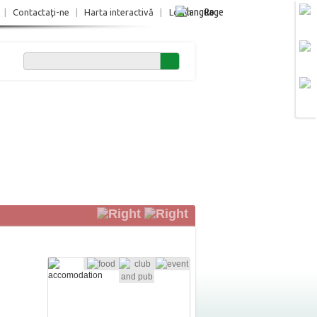
Ro
|
Contactaţi-ne
|
Harta interactivă
|
Login