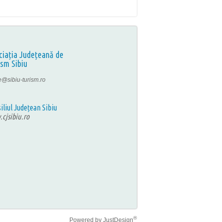
ciația Județeană de
ism Sibiu
ce@sibiu-turism.ro
iliul Județean Sibiu
cjsibiu.ro
®
Powered by
JustDesign