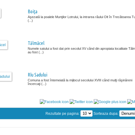
Boiţa
Aşezată la poalele Munţilor Lotrului, la intrarea râului Olt în Trecătoarea T
(...)
Tălmăcel
Numele satului a fost dat prin secolul XV când din apropiata localitate Tăl
au fost (...)
Rîu Sadului
Comuna a fost întemeiată la mijlocul secolului XVIII când mulţi răşinăreni
încercaţi (...)
Rezultate pe pagina:
Sorteaza dupa: