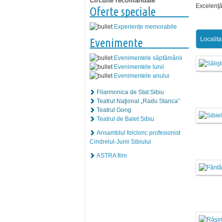
Circuite recomandate
Excelenţă 
Oferte speciale
Experiențe memorabile
Localita
Evenimente
Evenimentele săptămânii
Evenimentele lunii
Evenimentele anului
Filarmonica de Stat Sibiu
Teatrul Naţional „Radu Stanca”
Teatrul Gong
Teatrul de Balet Sibiu
Ansamblul folcloric profesionist
Cindrelul-Junii Sibiului
ASTRA film