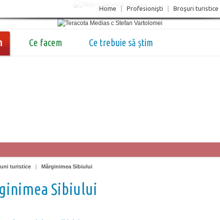
Home
|
Profesionişti
|
Broşuri turistice
m
Ce facem
Ce trebuie să știm
uni turistice
|
Mărginimea Sibiului
inimea Sibiului