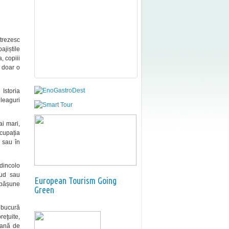
trezesc
ajiștile
, copiii
e doar o
. Istoria
leaguri
ai mari,
ocupația
i sau în
dincolo
Sud sau
European Tourism Going
e pășune
Green
e bucură
reţuite,
eană de