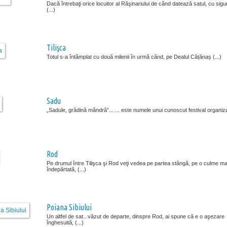
Dacă întrebaţi orice locuitor al Răşinariului de când datează satul, cu sigu
(...)
Tilişca
Totul s-a întâmplat cu două milenii în urmă când, pe Dealul Cățănaș (...)
Sadu
„Sadule, grădină mândră”... ... este numele unui cunoscut festival organizat
Rod
Pe drumul între Tilişca şi Rod veţi vedea pe partea stângă, pe o culme ma
îndepărtată, (...)
Poiana Sibiului
Un altfel de sat...văzut de departe, dinspre Rod, ai spune că e o aşezare
înghesuită, (...)