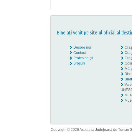
Bine aţi venit pe site-ul oficial al desti
Despre noi
Oraş
Contact
Oraş
Profesionişti
Oraş
Broşuri
Coli
Mărg
Biser
Bier
Valea
UNES
Muz
Muze
Copyright © 2026 Asociaţia Judeţeană de Turism Sib