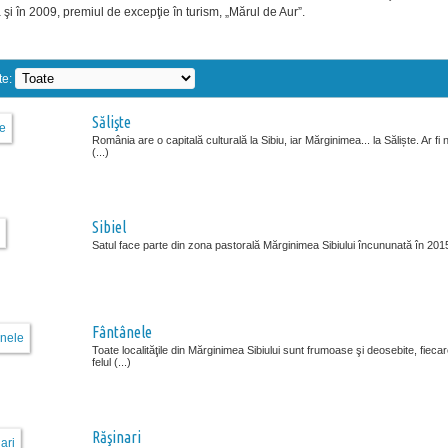
şi în 2009, premiul de excepţie în turism, „Mărul de Aur”.
te:
Sălişte
România are o capitală culturală la Sibiu, iar Mărginimea... la Săliște. Ar fi
(...)
Sibiel
Satul face parte din zona pastorală Mărginimea Sibiului încununată în 2015 
Fântânele
Toate localităţile din Mărginimea Sibiului sunt frumoase şi deosebite, fiecar
felul (...)
Răşinari