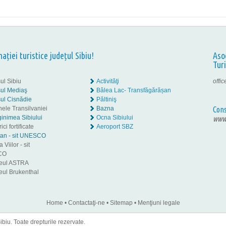
nației turistice județul Sibiu!
Aso
Tur
ul Sibiu
Activităţi
offi
ul Mediaş
Bâlea Lac- Transfăgărășan
ul Cisnădie
Păltiniş
nele Transilvaniei
Bazna
Cons
inimea Sibiului
Ocna Sibiului
www.
ici fortificate
Aeroport SBZ
tan - sit UNESCO
 Viilor - sit
CO
eul ASTRA
ul Brukenthal
Home
•
Contactaţi-ne
•
Sitemap
•
Menţiuni legale
iu. Toate drepturile rezervate.