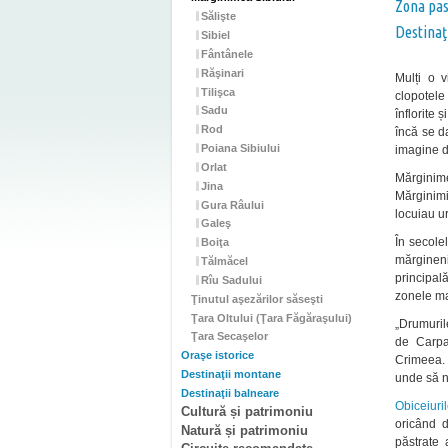
Zona pas
Sălişte
Destinaţ
Sibiel
Fântânele
Răşinari
Mulți o v
Tilişca
clopotele 
Sadu
înflorite 
Rod
încă se d
Poiana Sibiului
imagine de
Orlat
Mărginime
Jina
Mărginimi
Gura Râului
locuiau ur
Galeş
În secolel
Boiţa
mărgineni
Tălmăcel
principal
Rîu Sadului
zonele mai
Ţinutul aşezărilor săseşti
Ţara Oltului (Ţara Făgăraşului)
„Drumuril
Ţara Secaşelor
de Carpa
Oraşe istorice
Crimeea. 
Destinaţii montane
unde să nu
Destinaţii balneare
Obiceiuri
Cultură și patrimoniu
oricând d
Natură și patrimoniu
păstrate 