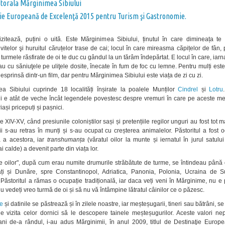
torala Mărginimea Sibiului
ie Europeană de Excelenţă 2015 pentru Turism şi Gastronomie.
izitează, puțini o uită. Este Mărginimea Sibiului, ținutul în care dimineața te 
vitelor şi huruitul căruțelor trase de cai; locul în care mireasma căpițelor de fân, p
și turmele răsfirate de oi te duc cu gândul la un tărâm îndepărtat. E locul în care, iarna
au cu săniuţele pe uliţele dosite, înecate în fum de foc cu lemne. Pentru mulți est
sprinsă dintr-un film, dar pentru Mărginimea Sibiului este viața de zi cu zi.
a Sibiului cuprinde 18 localități înșirate la poalele Munților
Cindrel
și
Lotru
i e atât de veche încât legendele povestesc despre vremuri în care pe aceste me
iași pricepuți și pașnici.
e XIV-XV, când presiunile coloniștilor sași și pretențiile regilor unguri au fost tot m
i s-au retras în munți și s-au ocupat cu creșterea animalelor. Păstoritul a fost 
ă a acestora, iar
transhumanța
(văratul oilor la munte și iernatul în jurul satulu
 calde) a devenit parte din viața lor.
e oilor", după cum erau numite drumurile străbătute de turme, se întindeau până 
ți și Dunăre, spre Constantinopol, Adriatica, Panonia, Polonia, Ucraina de 
Păstoritul a rămas o ocupație tradițională, iar daca veți veni în Mărginime, nu 
 vedeți vreo turmă de oi și să nu vă întâmpine lătratul câinilor ce o păzesc.
le
și datinile se păstrează și în zilele noastre, iar meșteșugarii, tineri sau bătrâni, s
e vizita celor dornici să le descopere tainele meșteșugurilor. Aceste valori nep
ani de-a rândul, i-au adus Mărginimii, în anul 2009, titlul de Destinaţie Europ