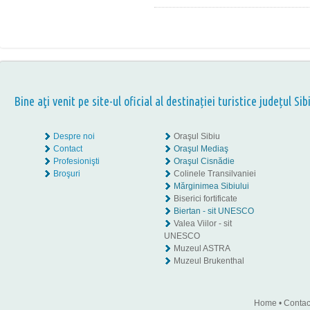
Bine aţi venit pe site-ul oficial al destinației turistice județul Sib
Despre noi
Oraşul Sibiu
Contact
Oraşul Mediaş
Profesionişti
Oraşul Cisnădie
Broşuri
Colinele Transilvaniei
Mărginimea Sibiului
Biserici fortificate
Biertan - sit UNESCO
Valea Viilor - sit
UNESCO
Muzeul ASTRA
Muzeul Brukenthal
Home
•
Contac