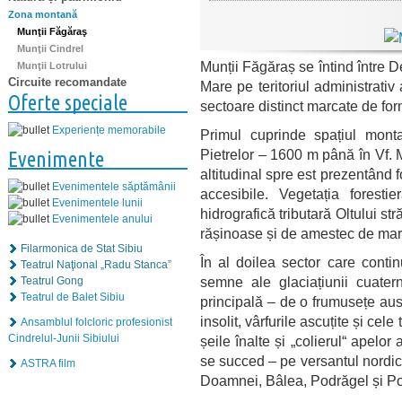
Zona montană
Munţii Făgăraş
Munţii Cindrel
Munții Făgăraș
se întind între 
Munţii Lotrului
Circuite recomandate
Mare pe teritoriul administrativ 
Oferte speciale
sectoare distinct marcate de form
Experiențe memorabile
Primul cuprinde spațiul mont
Pietrelor – 1600 m până în Vf.
Evenimente
altitudinal spre est prezentând f
Evenimentele săptămânii
accesibile. Vegetația foresti
Evenimentele lunii
hidrografică tributară Oltului st
Evenimentele anului
rășinoase și de amestec de mare
Filarmonica de Stat Sibiu
În al doilea sector care cont
Teatrul Naţional „Radu Stanca”
semne ale glaciațiunii cuatern
Teatrul Gong
Teatrul de Balet Sibiu
principală – de o frumusețe aus
insolit, vârfurile ascuțite și cel
Ansamblul folcloric profesionist
Cindrelul-Junii Sibiului
șeile înalte și „colierul“ apelor
se succed – pe versantul nordic 
ASTRA film
Doamnei, Bâlea, Podrăgel și P