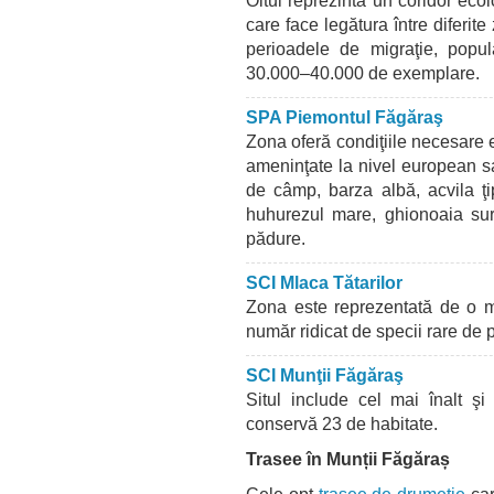
Oltul reprezintă un coridor ecol
care face legătura între diferit
perioadele de migraţie, popul
30.000–40.000 de exemplare.
SPA Piemontul Făgăraş
Zona oferă condiţiile necesare e
ameninţate la nivel european sa
de câmp, barza albă, acvila ţi
huhurezul mare, ghionoaia sură
pădure.
SCI Mlaca Tătarilor
Zona este reprezentată de o ml
număr ridicat de specii rare de 
SCI Munţii Făgăraş
Situl include cel mai înalt şi
conservă 23 de habitate.
Trasee în Munții Făgăraș