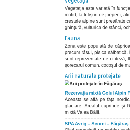
Vegetaţia
Vegetaţia este variată în funcţi
molid, la tufişuri de jnepeni, a
crestele alpine sunt presărate cu
ghinţură, vulturica de stânci, oc
Fauna
Zona este populată de căprioar
precum râsul, pisica sălbatică. 
sunt reprezentate de cinteză, f
şorecarul comun, cocoşul de mu
Arii naturale protejate
Rezervația mixtă Golul Alpin 
Aceasta se află pe faţa nordic
glaciare. Arealul cuprinde şi 
mixtă
Valea Bâlii.
SPA Avrig – Scorei – Făgăraş