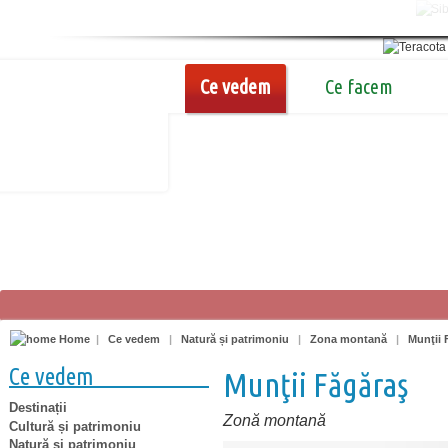
Ce vedem
Ce facem
Home
|
Ce vedem
|
Natură și patrimoniu
|
Zona montană
|
Munţii 
Ce vedem
Munţii Făgăraş
Destinații
Zonă montană
Cultură și patrimoniu
Natură și patrimoniu