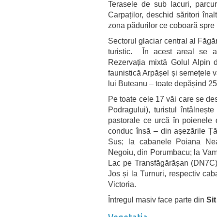
Terasele de sub lacuri, parcu
Carpaților, deschid săritori în
zona pădurilor ce coboară spre p
Sectorul glaciar central al Făgă
turistic. În acest areal se a
Rezervația mixtă Golul Alpin d
faunistică Arpășel și semețele 
lui Buteanu – toate depășind 25
Pe toate cele 17 văi care se de
Podragului), turistul întâlneș
pastorale ce urcă în poienele 
conduc însă – din așezările Țăr
Sus; la cabanele Poiana Nea
Negoiu, din Porumbacu; la Vama
Lac pe Transfăgărășan (DN7C); 
Jos și la Turnuri, respectiv c
Victoria.
Întregul masiv face parte din
Si