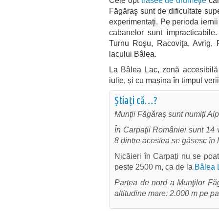
Cele opt
trasee de drumeţie
car
Făgăraş sunt de dificultate sup
experimentaţi. Pe perioda ierni
cabanelor sunt impracticabile.
Turnu Roşu, Racoviţa, Avrig,
lacului Bâlea.
La Bâlea Lac, zonă accesibilă
iulie, și cu mașina în timpul ver
Știați că…?
Munţii Făgăraş sunt numiți Alp
În Carpaţii României sunt 14 v
8 dintre acestea se găsesc în
Nicăieri în Carpați nu se poa
peste 2500 m, ca de la
Bâlea 
Partea de nord a Munţilor Fă
altitudine mare: 2.000 m pe pa