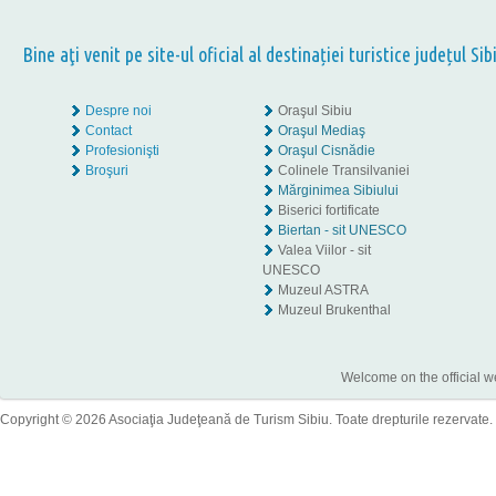
Bine aţi venit pe site-ul oficial al destinației turistice județul Sib
Despre noi
Oraşul Sibiu
Contact
Oraşul Mediaş
Profesionişti
Oraşul Cisnădie
Broşuri
Colinele Transilvaniei
Mărginimea Sibiului
Biserici fortificate
Biertan - sit UNESCO
Valea Viilor - sit
UNESCO
Muzeul ASTRA
Muzeul Brukenthal
Welcome on the official w
Copyright © 2026 Asociaţia Judeţeană de Turism Sibiu. Toate drepturile rezervate.