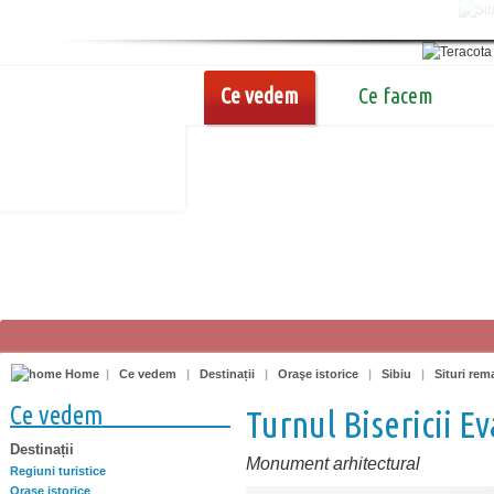
Ce vedem
Ce facem
Home
|
Ce vedem
|
Destinații
|
Oraşe istorice
|
Sibiu
|
Situri rem
Ce vedem
Turnul Bisericii E
Destinații
Monument arhitectural
Regiuni turistice
Oraşe istorice