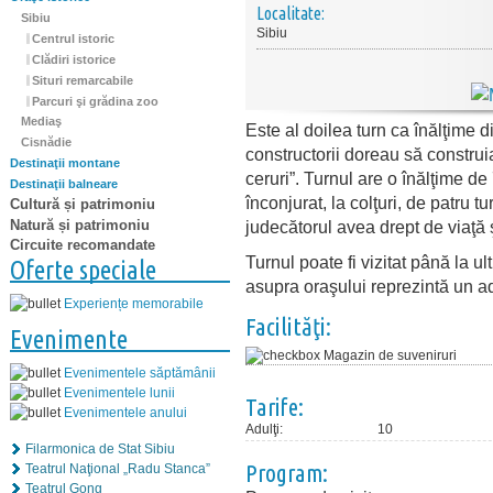
Localitate:
Sibiu
Sibiu
Centrul istoric
Clădiri istorice
Situri remarcabile
Parcuri şi grădina zoo
Mediaş
Este al doilea turn ca înălţime d
Cisnădie
constructorii doreau să construi
Destinaţii montane
ceruri”. Turnul are o înălţime de
Destinaţii balneare
înconjurat, la colţuri, de patru 
Cultură și patrimoniu
Natură și patrimoniu
judecătorul avea drept de viaţă 
Circuite recomandate
Turnul poate fi vizitat până la u
Oferte speciale
asupra oraşului reprezintă un a
Experiențe memorabile
Facilităţi:
Evenimente
Magazin de suveniruri
Evenimentele săptămânii
Evenimentele lunii
Tarife:
Evenimentele anului
Adulţi:
10
Filarmonica de Stat Sibiu
Program:
Teatrul Naţional „Radu Stanca”
Teatrul Gong