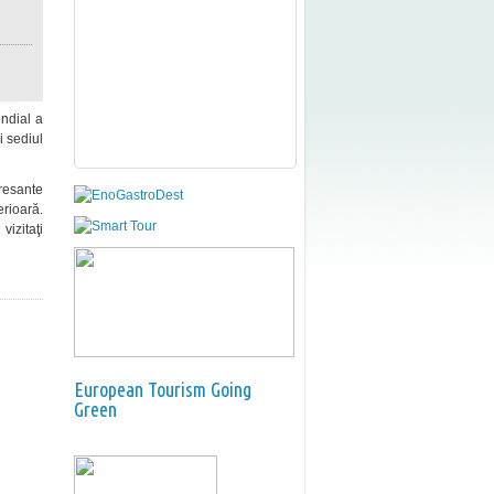
ndial a
i sediul
resante
erioară.
vizitaţi
European Tourism Going
Green