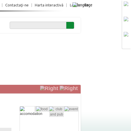
Ro
|
Contactaţi-ne
|
Harta interactivă
|
Login