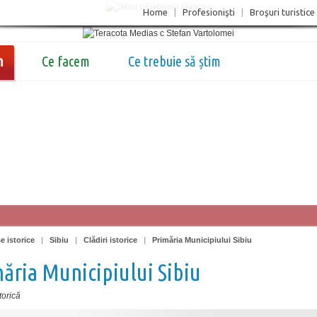
Home
|
Profesionişti
|
Broşuri turistice
m
Ce facem
Ce trebuie să știm
e istorice
|
Sibiu
|
Clădiri istorice
|
Primăria Municipiului Sibiu
ăria Municipiului Sibiu
torică