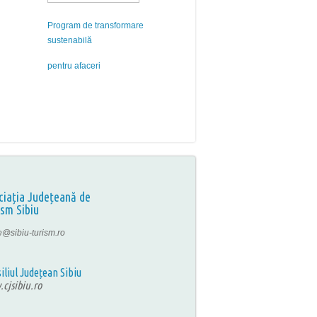
Program de transformare
sustenabilă
pentru afaceri
ciația Județeană de
ism Sibiu
ce@sibiu-turism.ro
iliul Județean Sibiu
cjsibiu.ro