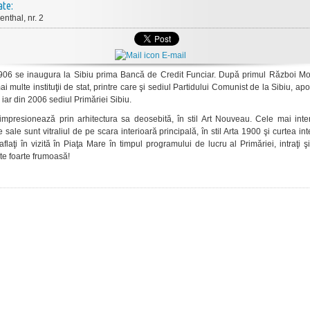
ate:
kenthal, nr. 2
E-mail
906 se inaugura la Sibiu prima Bancă de Credit Funciar. După primul Război Mo
i multe instituţii de stat, printre care şi sediul Partidului Comunist de la Sibiu, apo
iar din 2006 sediul Primăriei Sibiu.
impresionează prin arhitectura sa deosebită, în stil Art Nouveau. Cele mai inte
le sale sunt vitraliul de pe scara interioară principală, în stil Arta 1900 şi curtea int
laţi în vizită în Piaţa Mare în timpul programului de lucru al Primăriei, intraţi şi 
ste foarte frumoasă!