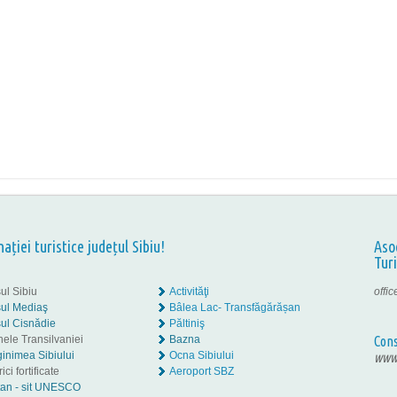
nației turistice județul Sibiu!
Aso
Tur
ul Sibiu
Activităţi
offi
ul Mediaş
Bâlea Lac- Transfăgărășan
ul Cisnădie
Păltiniş
nele Transilvaniei
Bazna
Cons
inimea Sibiului
Ocna Sibiului
www.
ici fortificate
Aeroport SBZ
tan - sit UNESCO