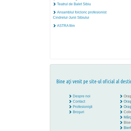
Teatrul de Balet Sibiu
Ansamblul folcloric profesionist
Cindrelul-Junii Sibiului
ASTRA film
Bine aţi venit pe site-ul oficial al desti
Despre noi
Oraş
Contact
Oraş
Profesionişti
Oraş
Broşuri
Coli
Mărg
Biser
Bier