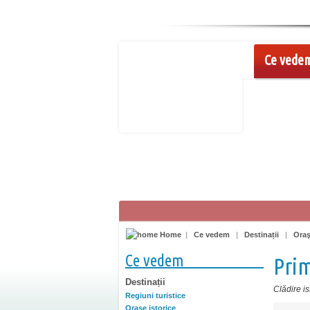
Ce vede
Home
|
Ce vedem
|
Destinații
|
Oraş
Ce vedem
Prim
Destinații
Clădire is
Regiuni turistice
Oraşe istorice