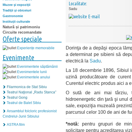
Localitate:
Muzee şi expoziţii
Sadu
Tradiţii şi obiceiuri
E-mail
Gastronomie
Instituţii culturale
Natură și patrimoniu
Circuite recomandate
Oferte speciale
Dorinţa de a depăşi epoca lămpil
Experiențe memorabile
a determinat pe sibieni să depu
Evenimente
electrică la
Sadu
.
Evenimentele săptămânii
La 18 decembrie 1896, Sibiul i
Evenimentele lunii
uzină producătoare de curent 
Evenimentele anului
Curentul electric produs aici a el
Filarmonica de Stat Sibiu
O sută de ani mai târziu, 
Teatrul Naţional „Radu Stanca”
Teatrul Gong
hidroenergetic din ţară şi unul d
Teatrul de Balet Sibiu
sale, expoziţia muzeală prezintă 
Ansamblul folcloric profesionist
parcursul celor 100 de ani de fu
Cindrelul-Junii Sibiului
*notă:
pentru grupuri de min
ASTRA film
solicitare pentru acreditarea vi