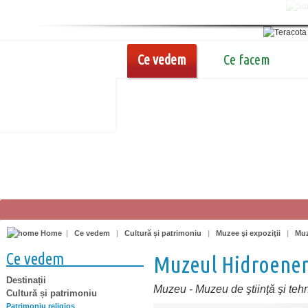
Ce vedem
Ce facem
Home
|
Ce vedem
|
Cultură și patrimoniu
|
Muzee şi expoziţii
|
Muz
Ce vedem
Muzeul Hidroenerg
Destinații
Muzeu
-
Muzeu de ştiinţă şi teh
Cultură și patrimoniu
Patrimoniu religios