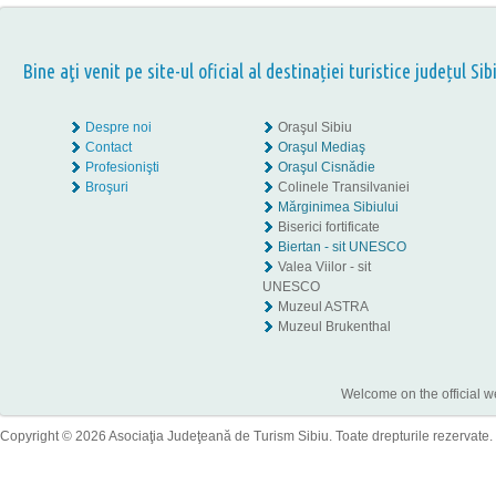
Bine aţi venit pe site-ul oficial al destinației turistice județul Sib
Despre noi
Oraşul Sibiu
Contact
Oraşul Mediaş
Profesionişti
Oraşul Cisnădie
Broşuri
Colinele Transilvaniei
Mărginimea Sibiului
Biserici fortificate
Biertan - sit UNESCO
Valea Viilor - sit
UNESCO
Muzeul ASTRA
Muzeul Brukenthal
Welcome on the official w
Copyright © 2026 Asociaţia Judeţeană de Turism Sibiu. Toate drepturile rezervate.