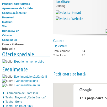
Localitate:
Pensiuni agroturistice
Păltiniș
Apartamente de închiriat
E-mail
Camere de închiriat
Hosteluri
Website
Moteluri
Vile
Bungalow-uri
Cabane
Campinguri
Camere
Cum călătoresc
Tip camere
Info utile
Total camere
54
Oferte speciale
Total locuri
25
Experiențe memorabile
Evenimente
Poziţionare pe hartă
Evenimentele săptămânii
Evenimentele lunii
Evenimentele anului
Filarmonica de Stat Sibiu
Teatrul Naţional „Radu Stanca”
This page can't l
Teatrul Gong
Teatrul de Balet Sibiu