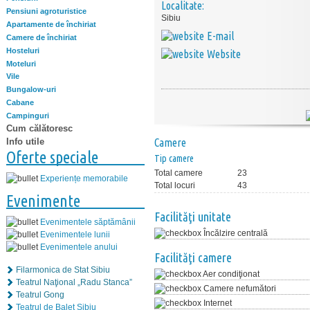
Localitate:
Pensiuni agroturistice
Sibiu
Apartamente de închiriat
E-mail
Camere de închiriat
Hosteluri
Website
Moteluri
Vile
Bungalow-uri
Cabane
Campinguri
Cum călătoresc
Info utile
Camere
Oferte speciale
Tip camere
Total camere
23
Experiențe memorabile
Total locuri
43
Evenimente
Facilităţi unitate
Evenimentele săptămânii
Încălzire centrală
Evenimentele lunii
Evenimentele anului
Facilităţi camere
Filarmonica de Stat Sibiu
Aer condiţionat
Teatrul Naţional „Radu Stanca”
Camere nefumători
Teatrul Gong
Internet
Teatrul de Balet Sibiu