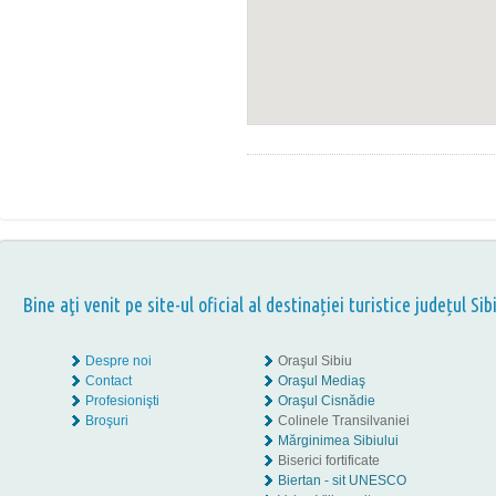
Bine aţi venit pe site-ul oficial al destinației turistice județul Sib
Despre noi
Oraşul Sibiu
Contact
Oraşul Mediaş
Profesionişti
Oraşul Cisnădie
Broşuri
Colinele Transilvaniei
Mărginimea Sibiului
Biserici fortificate
Biertan - sit UNESCO