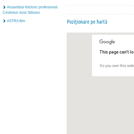
Ansamblul folcloric profesionist
Cindrelul-Junii Sibiului
Poziţionare pe hartă
ASTRA film
This page can't l
Do you own this web