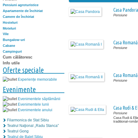
Pensiuni agroturistice
Casa Pandora
Apartamente de închiriat
Pensiune
Camere de închiriat
Hosteluri
Moteluri
Vile
Bungalow-uri
Casa Romană 
Cabane
Pensiune
Campinguri
Cum călătoresc
Info utile
Oferte speciale
Casa Romană 
Experiențe memorabile
Pensiune
Evenimente
Evenimentele săptămânii
Evenimentele lunii
Casa Rudi & E
Evenimentele anului
Pensiune
Casa Rudi & Ella 
Filarmonica de Stat Sibiu
traditional-român
Teatrul Naţional „Radu Stanca”
Teatrul Gong
Teatrul de Balet Sibiu