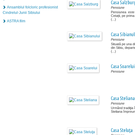
Casa Salzbur
Ansamblul folcloric profesionist
Pensiune
Pensiunea este s
Cindrelul-Junii Sibiului
Cetații, pe prima
(...)
ASTRA film
Casa Sibianul
Pensiune
Situată pe una di
din Sibiu, depart
(...)
Casa Soarelui
Pensiune
Casa Steliana
Pensiune
Urmând tradiţia î
Steliana împreună
Casa Steluţa