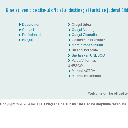
Bine aţi venit pe site-ul oficial al destinației turistice județul Sib
Despre noi
Oraşul Sibiu
Contact
Oraşul Mediaş
Profesionişti
Oraşul Cisnădie
Broşuri
Colinele Transilvaniei
Mărginimea Sibiului
Biserici fortificate
Biertan - sit UNESCO
Valea Viilor - sit
UNESCO
Muzeul ASTRA
Muzeul Brukenthal
Welcome on the official w
Copyright © 2026 Asociaţia Judeţeană de Turism Sibiu. Toate drepturile rezervate.