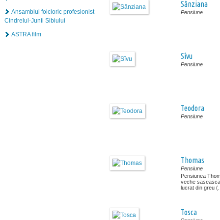
Sânziana
Ansamblul folcloric profesionist
Pensiune
Cindrelul-Junii Sibiului
ASTRA film
Sîvu
Pensiune
Teodora
Pensiune
Thomas
Pensiune
Pensiunea Thoma
veche saseasca r
lucrat din greu (.
Tosca