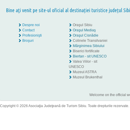
Bine aţi venit pe site-ul oficial al destinației turistice județul Sib
Despre noi
Oraşul Sibiu
Contact
Oraşul Mediaş
Profesionişti
Oraşul Cisnădie
Broşuri
Colinele Transilvaniei
Mărginimea Sibiului
Biserici fortificate
Biertan - sit UNESCO
Valea Viilor - sit
UNESCO
Muzeul ASTRA
Muzeul Brukenthal
Welcome on the official w
Copyright © 2026 Asociaţia Judeţeană de Turism Sibiu. Toate drepturile rezervate.