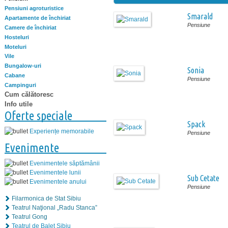
Pensiuni agroturistice
Smarald
Apartamente de închiriat
Pensiune
Camere de închiriat
Hosteluri
Moteluri
Vile
Bungalow-uri
Sonia
Cabane
Pensiune
Campinguri
Cum călătoresc
Info utile
Oferte speciale
Spack
Experiențe memorabile
Pensiune
Evenimente
Evenimentele săptămânii
Evenimentele lunii
Sub Cetate
Evenimentele anului
Pensiune
Filarmonica de Stat Sibiu
Teatrul Naţional „Radu Stanca”
Teatrul Gong
Teatrul de Balet Sibiu