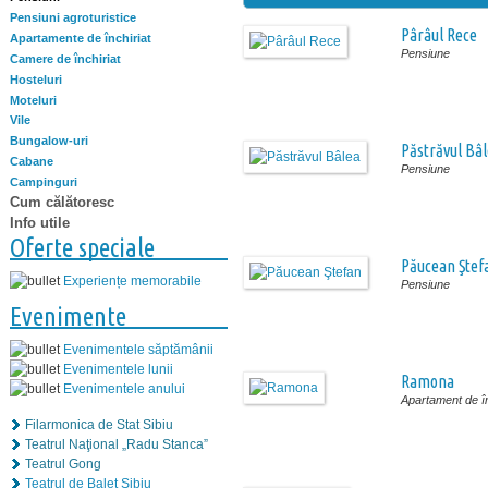
Pensiuni agroturistice
Pârâul Rece
Apartamente de închiriat
Pensiune
Camere de închiriat
Hosteluri
Moteluri
Vile
Bungalow-uri
Păstrăvul Bâ
Cabane
Pensiune
Campinguri
Cum călătoresc
Info utile
Oferte speciale
Păucean Ştef
Experiențe memorabile
Pensiune
Evenimente
Evenimentele săptămânii
Evenimentele lunii
Ramona
Evenimentele anului
Apartament de în
Filarmonica de Stat Sibiu
Teatrul Naţional „Radu Stanca”
Teatrul Gong
Teatrul de Balet Sibiu