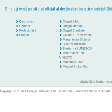
Bine aţi venit pe site-ul oficial al destinației turistice județul Sib
Despre noi
Oraşul Sibiu
Contact
Oraşul Mediaş
Profesionişti
Oraşul Cisnădie
Broşuri
Colinele Transilvaniei
Mărginimea Sibiului
Biserici fortificate
Biertan - sit UNESCO
Valea Viilor - sit
UNESCO
Muzeul ASTRA
Muzeul Brukenthal
Üdvözöljük Szeben megye
Copyright © 2026 Asociaţia Judeţeană de Turism Sibiu. Toate drepturile rezervate.