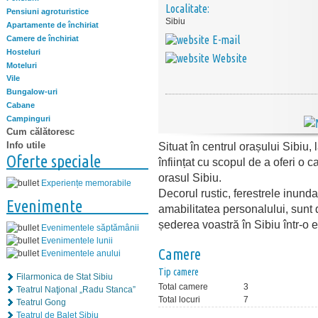
Localitate:
Pensiuni agroturistice
Sibiu
Apartamente de închiriat
E-mail
Camere de închiriat
Hosteluri
Website
Moteluri
Vile
Bungalow-uri
Cabane
Campinguri
Cum călătoresc
Info utile
Situat în centrul orașului Sibiu,
Oferte speciale
înființat cu scopul de a oferi o c
orasul Sibiu.
Experiențe memorabile
Decorul rustic, ferestrele inund
Evenimente
amabilitatea personalului, sunt
șederea voastră în Sibiu într-o 
Evenimentele săptămânii
Evenimentele lunii
Camere
Evenimentele anului
Tip camere
Filarmonica de Stat Sibiu
Total camere
3
Teatrul Naţional „Radu Stanca”
Total locuri
7
Teatrul Gong
Teatrul de Balet Sibiu