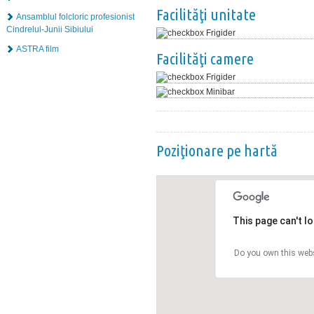
Facilităţi unitate
Ansamblul folcloric profesionist
Cindrelul-Junii Sibiului
Frigider
ASTRA film
Facilităţi camere
Frigider
Minibar
Poziţionare pe hartă
This page can't l
Do you own this web