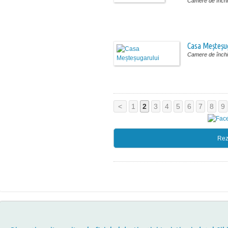
Camere de închir
Casa Meșteșu
Camere de închir
<
1
2
3
4
5
6
7
8
9
Rez