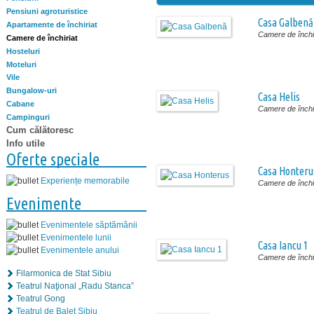
Pensiuni agroturistice
Casa Galbenă
Apartamente de închiriat
Camere de închir
Camere de închiriat
Hosteluri
Moteluri
Vile
Bungalow-uri
Casa Helis
Cabane
Camere de închir
Campinguri
Cum călătoresc
Info utile
Oferte speciale
Casa Honteru
Experiențe memorabile
Camere de închir
Evenimente
Evenimentele săptămânii
Evenimentele lunii
Casa Iancu 1
Evenimentele anului
Camere de închir
Filarmonica de Stat Sibiu
Teatrul Naţional „Radu Stanca”
Teatrul Gong
Teatrul de Balet Sibiu