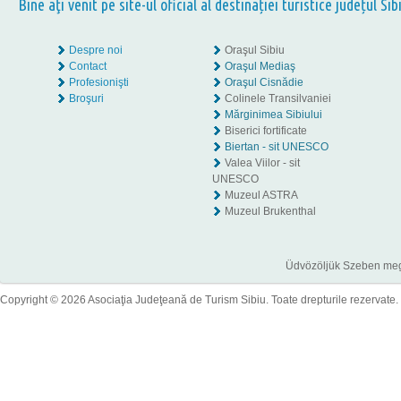
Bine aţi venit pe site-ul oficial al destinației turistice județul Sib
Despre noi
Oraşul Sibiu
Contact
Oraşul Mediaş
Profesionişti
Oraşul Cisnădie
Broşuri
Colinele Transilvaniei
Mărginimea Sibiului
Biserici fortificate
Biertan - sit UNESCO
Valea Viilor - sit
UNESCO
Muzeul ASTRA
Muzeul Brukenthal
Üdvözöljük Szeben megye
Copyright © 2026 Asociaţia Judeţeană de Turism Sibiu. Toate drepturile rezervate.