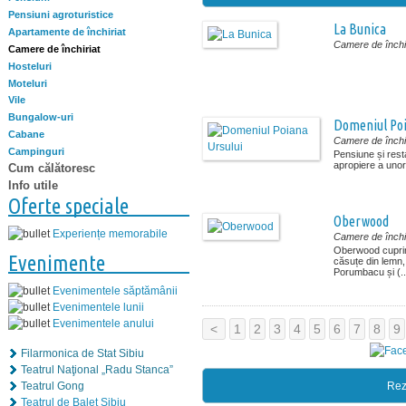
Pensiuni agroturistice
La Bunica
Apartamente de închiriat
Camere de închir
Camere de închiriat
Hosteluri
Moteluri
Vile
Bungalow-uri
Domeniul Poi
Cabane
Camere de închir
Campinguri
Pensiune și rest
apropiere a unor
Cum călătoresc
Info utile
Oferte speciale
Oberwood
Experiențe memorabile
Camere de închir
Oberwood cupri
Evenimente
căsuțe din lemn, 
Porumbacu și (..
Evenimentele săptămânii
Evenimentele lunii
Evenimentele anului
<
1
2
3
4
5
6
7
8
9
Filarmonica de Stat Sibiu
Teatrul Naţional „Radu Stanca”
Teatrul Gong
Rez
Teatrul de Balet Sibiu