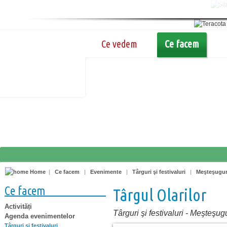
Ce vedem
Ce facem
Home
|
Ce facem
|
Evenimente
|
Târguri şi festivaluri
|
Meşteşugur
Ce facem
Târgul Olarilor
Activități
Târguri şi festivaluri
-
Meşteşugu
Agenda evenimentelor
Târguri şi festivaluri