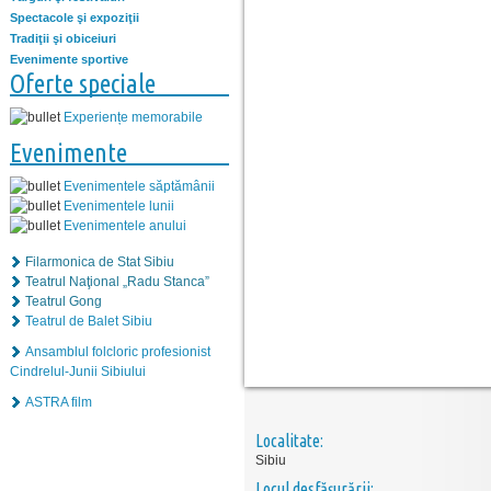
Spectacole şi expoziţii
Tradiţii şi obiceiuri
Evenimente sportive
Oferte speciale
Experiențe memorabile
Evenimente
Evenimentele săptămânii
Evenimentele lunii
Evenimentele anului
Filarmonica de Stat Sibiu
Teatrul Naţional „Radu Stanca”
Teatrul Gong
Teatrul de Balet Sibiu
Ansamblul folcloric profesionist
Cindrelul-Junii Sibiului
ASTRA film
Localitate:
Sibiu
Locul desfăşurării: