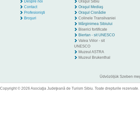
Despre noi
Oraşul Sibiu
Contact
Oraşul Mediaş
Profesionişti
Oraşul Cisnădie
Broşuri
Colinele Transilvaniei
Mărginimea Sibiului
Biserici fortificate
Biertan - sit UNESCO
Valea Viilor - sit
UNESCO
Muzeul ASTRA
Muzeul Brukenthal
Üdvözöljük Szeben megye
Copyright © 2026 Asociaţia Judeţeană de Turism Sibiu. Toate drepturile rezervate.