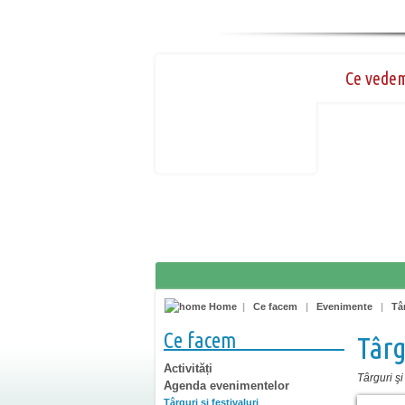
Ce vede
Home
|
Ce facem
|
Evenimente
|
Târ
Ce facem
Târg
Activități
Târguri şi 
Agenda evenimentelor
Târguri şi festivaluri