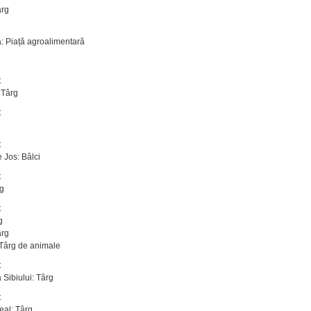
ârg
: Piață agroalimentară
t
 Târg
t
t
 Jos: Bâlci
t
rg
t
g
ârg
Târg de animale
t
 Sibiului: Târg
t
al: Târg