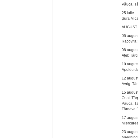
Păuca: T
25 iulie
Șura Mică
AUGUST
05 augus
Racovița:
08 augus
Ațel: Târg
10 augus
Apoldu de
12 augus
Avrig: Tâ
15 augus
Orlat: Târ
Păuca: T
Târnava: 
17 augus
Miercurea
23 augus
Merghinde