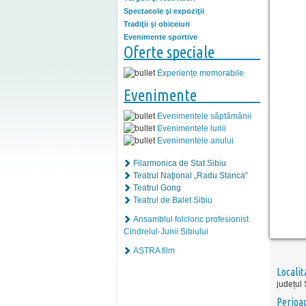
Spectacole şi expoziţii
Tradiţii şi obiceiuri
Evenimente sportive
Oferte speciale
Experiențe memorabile
Evenimente
Evenimentele săptămânii
Evenimentele lunii
Evenimentele anului
Filarmonica de Stat Sibiu
Teatrul Naţional „Radu Stanca”
Teatrul Gong
Teatrul de Balet Sibiu
Ansamblul folcloric profesionist
Cindrelul-Junii Sibiului
ASTRA film
Localit
județul 
Perioa