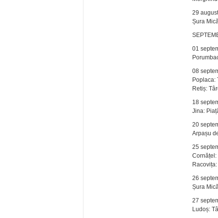
29 augus
Șura Mică
SEPTEM
01 septe
Porumbac
08 septe
Poplaca: 
Retiș: Tâ
18 septe
Jina: Piaț
20 septe
Arpașu de
25 septe
Cornățel:
Racovița:
26 septe
Șura Mică
27 septe
Ludoș: T