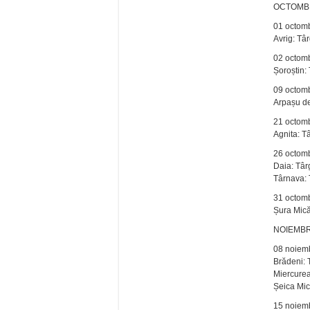
OCTOMB
01 octom
Avrig: Tâ
02 octom
Șoroștin:
09 octom
Arpașu de
21 octom
Agnita: T
26 octom
Daia: Târ
Târnava: 
31 octom
Șura Mică
NOIEMBR
08 noiem
Brădeni: 
Miercurea
Șeica Mic
15 noiem