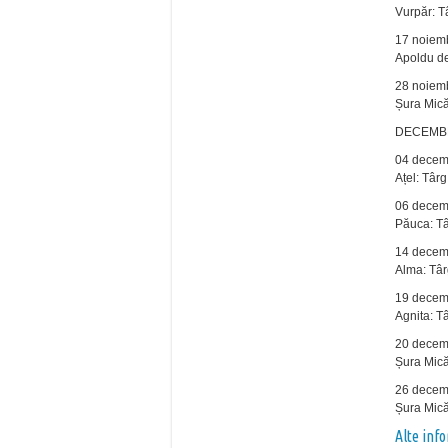
Vurpăr: T
17 noiem
Apoldu de
28 noiem
Șura Mică
DECEMB
04 decem
Ațel: Târg
06 decem
Păuca: T
14 decem
Alma: Tâ
19 decem
Agnita: T
20 decem
Șura Mică
26 decem
Șura Mică
Alte inf