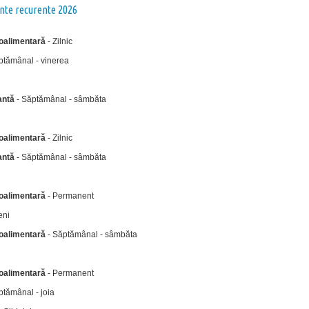
te recurente 2026
roalimentară
- Zilnic
ptămânal - vinerea
antă
- Săptămânal - sâmbăta
roalimentară
- Zilnic
antă
- Săptămânal - sâmbăta
roalimentară
- Permanent
eni
roalimentară
- Săptămânal - sâmbăta
roalimentară
- Permanent
ptămânal - joia