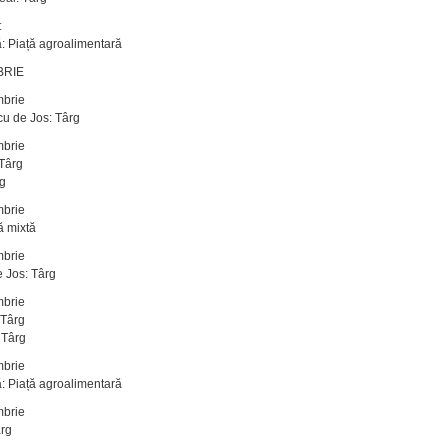
t
: Piață agroalimentară
BRIE
mbrie
u de Jos: Târg
mbrie
Târg
rg
mbrie
ă mixtă
mbrie
 Jos: Târg
mbrie
 Târg
 Târg
mbrie
: Piață agroalimentară
mbrie
ârg