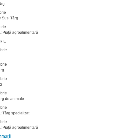
ârg
brie
 Sus: Târg
brie
: Piață agroalimentară
RIE
brie
brie
ârg
brie
rg
brie
ârg de animale
brie
: Târg specializat
brie
: Piață agroalimentară
ormații