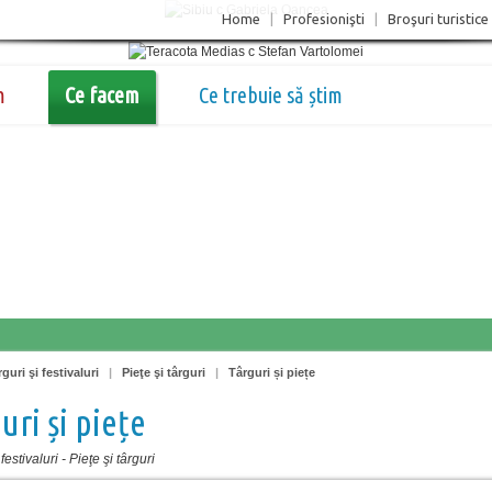
Home
|
Profesionişti
|
Broşuri turistice
m
Ce facem
Ce trebuie să știm
guri şi festivaluri
|
Pieţe şi târguri
|
Târguri și piețe
uri și piețe
festivaluri
-
Pieţe şi târguri