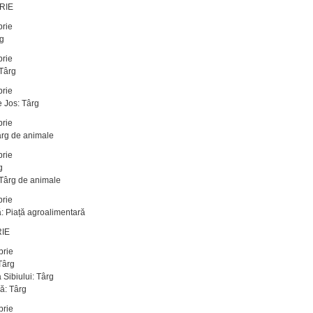
RIE
brie
rg
brie
 Târg
brie
 Jos: Târg
brie
ârg de animale
brie
g
Târg de animale
brie
: Piață agroalimentară
IE
brie
Târg
 Sibiului: Târg
ă: Târg
brie