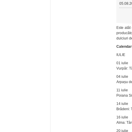
05.08.2
Este atât
producăto
dulciuri 
Calendaru
IULIE
01 iulie
Vurpăr: T
04 iulie
Arpașu de
11 iulie
Poiana Si
14 iulie
Brădeni: 
16 iulie
Alma: Tâ
20 iulie