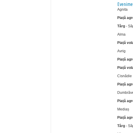
Evenimen
Agnita
Piață ag
Târg
- Să
Alma
Piață vol
Avrig
Piață ag
Piață vol
Cisnădie
Piață ag
Dumbrăv
Piață ag
Mediaș
Piață ag
Târg
- Să