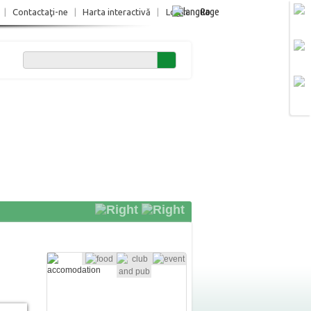
Ro
|
Contactaţi-ne
|
Harta interactivă
|
Login