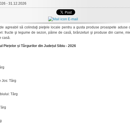
026 - 31.12.2026
E-mail
 de agreabil să colindaţi pieţele locale pentru a gusta produse proaspete aduse 
ri: fructe şi legume de sezon, pâine de casă, brânzeturi şi produse din carne, m
de casă.
l Piețelor și Târgurilor din Județul Sibiu - 2026
ârg
 Jos: Târg
biului: Târg
Târg
rg