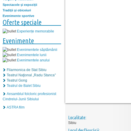
Spectacole şi expoziţii
Tradiţii şi obiceiuri
Evenimente sportive
Oferte speciale
Experiențe memorabile
Evenimente
Evenimentele săptămânii
Evenimentele lunii
Evenimentele anului
Filarmonica de Stat Sibiu
Teatrul Naţional „Radu Stanca”
Teatrul Gong
Teatrul de Balet Sibiu
Ansamblul folcloric profesionist
Cindrelul-Junii Sibiului
ASTRA film
Localitate:
Sibiu
Locul desfăşurării: