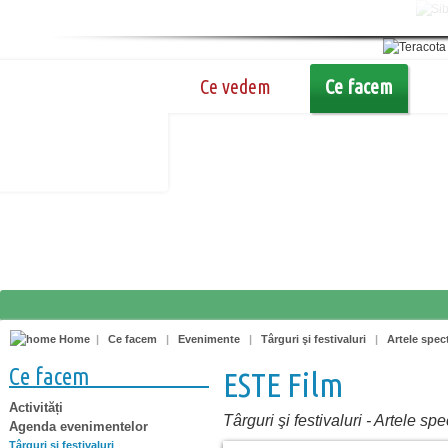
Ce vedem
Ce facem
Home
|
Ce facem
|
Evenimente
|
Târguri şi festivaluri
|
Artele spec
Ce facem
ESTE Film
Activități
Târguri şi festivaluri
-
Artele spe
Agenda evenimentelor
Târguri şi festivaluri