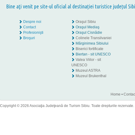
Bine aţi venit pe site-ul oficial al destinației turistice județul Sib
Despre noi
Oraşul Sibiu
Contact
Oraşul Mediaş
Profesionişti
Oraşul Cisnădie
Broşuri
Colinele Transilvaniei
Mărginimea Sibiului
Biserici fortificate
Biertan - sit UNESCO
Valea Viilor - sit
UNESCO
Muzeul ASTRA
Muzeul Brukenthal
Home
•
Contac
Copyright © 2026 Asociaţia Judeţeană de Turism Sibiu. Toate drepturile rezervate.