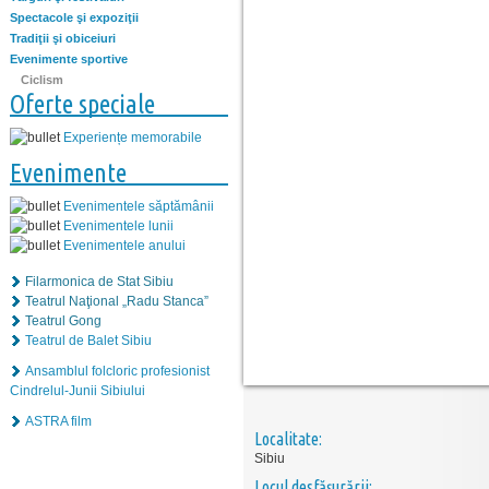
Spectacole şi expoziţii
Tradiţii şi obiceiuri
Evenimente sportive
Ciclism
Oferte speciale
Experiențe memorabile
Evenimente
Evenimentele săptămânii
Evenimentele lunii
Evenimentele anului
Filarmonica de Stat Sibiu
Teatrul Naţional „Radu Stanca”
Teatrul Gong
Teatrul de Balet Sibiu
Ansamblul folcloric profesionist
Cindrelul-Junii Sibiului
ASTRA film
Localitate:
Sibiu
Locul desfăşurării: