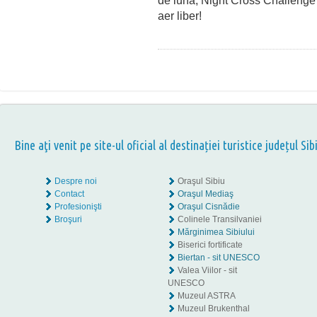
de lună, Night Cross Challenge e
aer liber!
Bine aţi venit pe site-ul oficial al destinației turistice județul Sib
Despre noi
Oraşul Sibiu
Contact
Oraşul Mediaş
Profesionişti
Oraşul Cisnădie
Broşuri
Colinele Transilvaniei
Mărginimea Sibiului
Biserici fortificate
Biertan - sit UNESCO
Valea Viilor - sit
UNESCO
Muzeul ASTRA
Muzeul Brukenthal