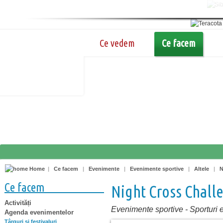
Ce vedem
Ce facem
Home
|
Ce facem
|
Evenimente
|
Evenimente sportive
|
Altele
|
N
Ce facem
Night Cross Chall
Activități
Evenimente sportive
-
Sporturi 
Agenda evenimentelor
Târguri şi festivaluri