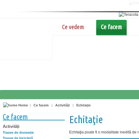
Ce vedem
Ce facem
Home
|
Ce facem
|
Activități
|
Echitaţie
Ce facem
Echitaţie
Activități
Echitaţia poate fi o modalitate inedită de 
Trasee de drumeţie
Trasee de bicicletă