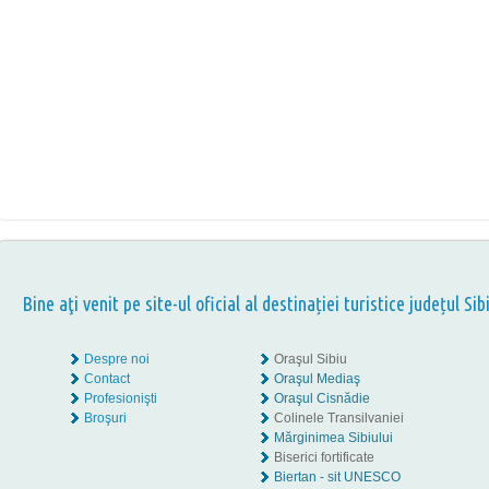
Bine aţi venit pe site-ul oficial al destinației turistice județul Sib
Despre noi
Oraşul Sibiu
Contact
Oraşul Mediaş
Profesionişti
Oraşul Cisnădie
Broşuri
Colinele Transilvaniei
Mărginimea Sibiului
Biserici fortificate
Biertan - sit UNESCO