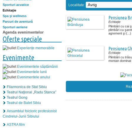
Localitate:
Sporturi acvatice
Echitaţie
Spa şi wellness
Pensiunea B
Parcuri de aventură
Echitație
Plimbări cu cai ş
Sporturi aeriene
plimbări cu şaret
Agenda evenimentelor
agrement şi (...)
Oferte speciale
Pensiunea Gh
Experiențe memorabile
Echitație
Evenimente
Plimbări cu trăsu
montan dominat d
Evenimentele săptămânii
Evenimentele lunii
Evenimentele anului
Rez
Filarmonica de Stat Sibiu
Teatrul Naţional „Radu Stanca”
Teatrul Gong
Teatrul de Balet Sibiu
Ansamblul folcloric profesionist
Cindrelul-Junii Sibiului
ASTRA film