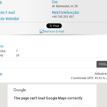
ég
Cím:
str. Bahluiului, nr. 20
E-mail
Mobil telefonszám:
+40 745 251 457
Weboldal
E-mail
usa
zoba
7
ely
16
FOGL
n:
Altitudin
Coordonate GPS: 45.81 N, 
This page can't load Google Maps correctly.