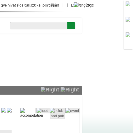
Ro
e hivatalos turisztikai portálján!
|
|
Login