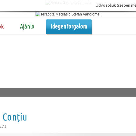
Üdvözöljük Szeben megy
ók
Ajánló
Idegenforgalom
 Conțiu
obák