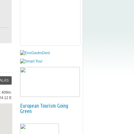
ALÁS
e: 409m.
24.12 E
European Tourism Going
Green