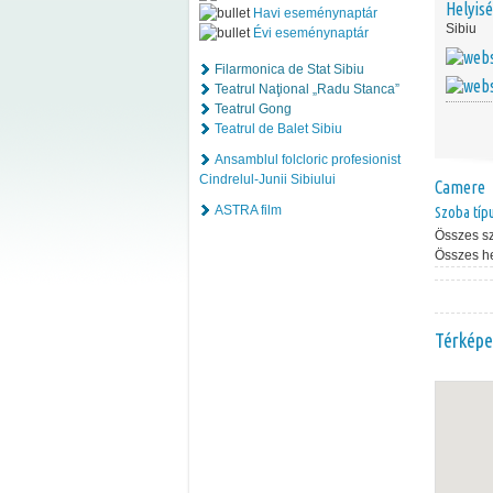
Helyis
Havi eseménynaptár
Sibiu
Évi eseménynaptár
Filarmonica de Stat Sibiu
Teatrul Naţional „Radu Stanca”
Teatrul Gong
Teatrul de Balet Sibiu
Ansamblul folcloric profesionist
Cindrelul-Junii Sibiului
Camere
ASTRA film
Szoba típ
Összes s
Összes h
Térképe