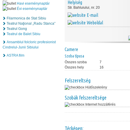
Helyiség
Havi eseménynaptár
Str. Bahluiului, nr. 20
Évi eseménynaptár
E-mail
Filarmonica de Stat Sibiu
Weboldal
Teatrul Naţional „Radu Stanca”
Teatrul Gong
Teatrul de Balet Sibiu
Ansamblul folcloric profesionist
Cindrelul-Junii Sibiului
Camere
ASTRA film
Szoba típusa
Összes szoba
7
Összes hely
16
Felszereltség
Hütőszekrény
Szobák felszereltsége
Internet hozzáférés
Térképen: