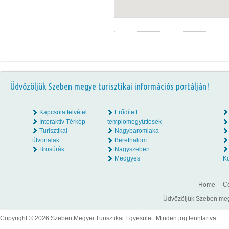
Üdvözöljük Szeben megye turisztikai információs portálján!
Kapcsolatfelvétel
Erődített
Interaktív Térkép
templomegyüttesek
Turisztikai
Nagybaromlaka
útvonalak
Berethalom
Brosúrák
Nagyszeben
Medgyes
K
Home
Co
Üdvözöljük Szeben megye
Copyright © 2026 Szeben Megyei Turisztikai Egyesület. Minden jog fenntartva.