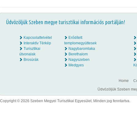
Üdvözöljük Szeben megye turisztikai információs portálján!
Kapcsolatfelvétel
Erődített
Interaktív Térkép
templomegyüttesek
Turisztikai
Nagybaromlaka
útvonalak
Berethalom
Brosúrák
Nagyszeben
Medgyes
K
Home
Co
Üdvözöljük Szeben megye
Copyright © 2026 Szeben Megyei Turisztikai Egyesület. Minden jog fenntartva.