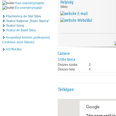
Helyiség
Havi eseménynaptár
Sibiu
Évi eseménynaptár
E-mail
Filarmonica de Stat Sibiu
Weboldal
Teatrul Naţional „Radu Stanca”
Teatrul Gong
Teatrul de Balet Sibiu
Ansamblul folcloric profesionist
Cindrelul-Junii Sibiului
ASTRA film
Camere
Szoba típusa
Összes szoba
2
Összes hely
4
Térképen:
This page can't l