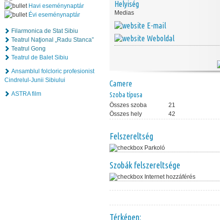
Helyiség
Havi eseménynaptár
Medias
Évi eseménynaptár
E-mail
Filarmonica de Stat Sibiu
Weboldal
Teatrul Naţional „Radu Stanca”
Teatrul Gong
Teatrul de Balet Sibiu
Ansamblul folcloric profesionist
Cindrelul-Junii Sibiului
Camere
ASTRA film
Szoba típusa
Összes szoba
21
Összes hely
42
Felszereltség
Parkoló
Szobák felszereltsége
Internet hozzáférés
Térképen: