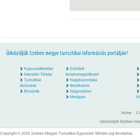
Üdvözöljük Szeben megye turisztikai információs portálján!
Kapcsolatfelvétel
Erődített
Interaktív Térkép
templomegyüttesek
Turisztikai
Nagybaromlaka
útvonalak
Berethalom
Brosúrák
Nagyszeben
Medgyes
K
Home
Co
Üdvözöljük Szeben megye
Copyright © 2026 Szeben Megyei Turisztikai Egyesület. Minden jog fenntartva.