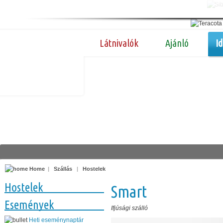
Látnivalók
Ajánló
I
Home
|
Szállás
|
Hostelek
Hostelek
Smart
Események
Ifjúsági szálló
Heti eseménynaptár