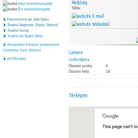
Helyiség
Havi eseménynaptár
Sibiu
Évi eseménynaptár
E-mail
Filarmonica de Stat Sibiu
Weboldal
Teatrul Naţional „Radu Stanca”
Teatrul Gong
Teatrul de Balet Sibiu
Ansamblul folcloric profesionist
Cindrelul-Junii Sibiului
Camere
ASTRA film
Szoba típusa
Összes szoba
4
Összes hely
18
Térképen:
This page can't l