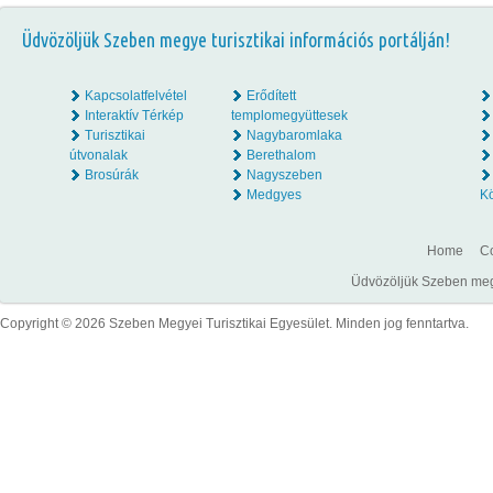
Üdvözöljük Szeben megye turisztikai információs portálján!
Kapcsolatfelvétel
Erődített
Interaktív Térkép
templomegyüttesek
Turisztikai
Nagybaromlaka
útvonalak
Berethalom
Brosúrák
Nagyszeben
Medgyes
K
Home
Co
Üdvözöljük Szeben megye
Copyright © 2026 Szeben Megyei Turisztikai Egyesület. Minden jog fenntartva.