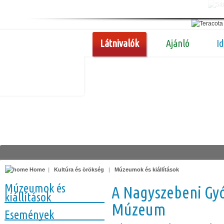
Látnivalók
Ajánló
I
Home
|
Kultúra és örökség
|
Múzeumok és kiállítások
Múzeumok és
A Nagyszebeni Gyó
kiállítások
Múzeum
Események