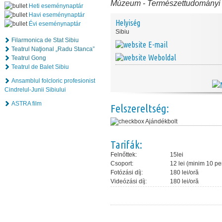
Múzeum
-
Természettudományi
Heti eseménynaptár
Havi eseménynaptár
Helyiség
Évi eseménynaptár
Sibiu
Filarmonica de Stat Sibiu
E-mail
Teatrul Naţional „Radu Stanca”
Weboldal
Teatrul Gong
Teatrul de Balet Sibiu
Ansamblul folcloric profesionist
Cindrelul-Junii Sibiului
ASTRA film
Felszereltség:
Ajándékbolt
Tarifák:
Felnőttek:
15lei
Csoport:
12 lei (minim 10 p
Fotózási díj:
180 lei/oră
Videózási díj:
180 lei/oră