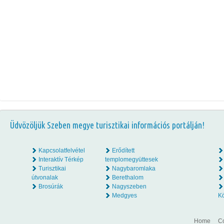
Üdvözöljük Szeben megye turisztikai információs portálján!
Kapcsolatfelvétel
Erődített
Interaktív Térkép
templomegyüttesek
Turisztikai
Nagybaromlaka
útvonalak
Berethalom
Brosúrák
Nagyszeben
Medgyes
K
Home
Co