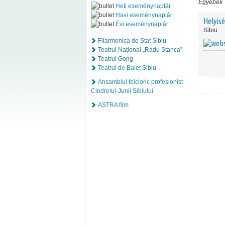
Egyebek
Heti eseménynaptár
Havi eseménynaptár
Helyis
Évi eseménynaptár
Sibiu
Filarmonica de Stat Sibiu
Teatrul Naţional „Radu Stanca”
Teatrul Gong
Teatrul de Balet Sibiu
Ansamblul folcloric profesionist
Cindrelul-Junii Sibiului
ASTRA film