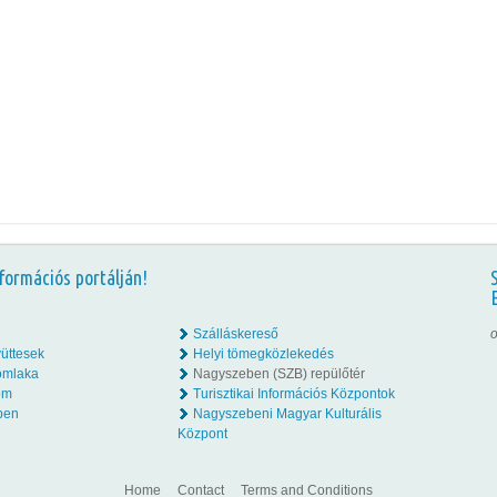
formációs portálján!
Szálláskereső
o
üttesek
Helyi tömegközlekedés
omlaka
Nagyszeben (SZB) repülőtér
lom
Turisztikai Információs Központok
ben
Nagyszebeni Magyar Kulturális
Központ
Home
Contact
Terms and Conditions