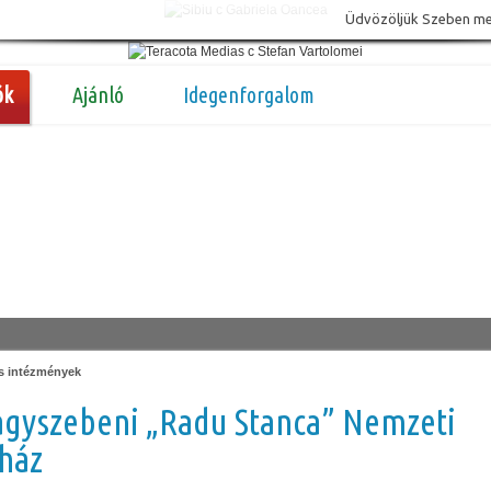
Üdvözöljük Szeben megy
ók
Ajánló
Idegenforgalom
is intézmények
agyszebeni „Radu Stanca” Nemzeti
ház