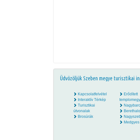
Üdvözöljük Szeben megye turisztikai in
Kapcsolatfelvétel
Erődített
Interaktív Térkép
templomegy
Turisztikai
Nagybar
útvonalak
Beretha
Brosúrák
Nagysze
Medgyes