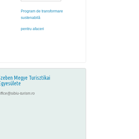
Program de transformare
sustenabilă
pentru afaceri
Szeben Megye Turisztikai
Egyesülete
ffice@sibiu-turism.ro