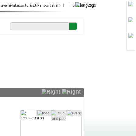
Ro
e hivatalos turisztikai portálján!
|
|
Login