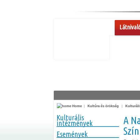
Látnival
Home
|
Kultúra és örökség
|
Kulturál
Kulturális
A N
intézmények
Szín
Események