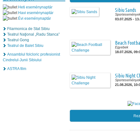
Heti eseménynaptár
Sibiu Sands
Havi eseménynaptár
Sporteseménye
Évi eseménynaptár
03.07.2025 - 13
Filarmonica de Stat Sibiu
Teatrul Naţional „Radu Stanca”
Teatrul Gong
Beach Footba
Teatrul de Balet Sibiu
Egyebek
18.07.2026, 09:
Ansamblul folcloric profesionist
Cindrelul-Junii Sibiului
ASTRA film
Sibiu Night C
Sporteseménye
21.08.2026, 10:
Rez