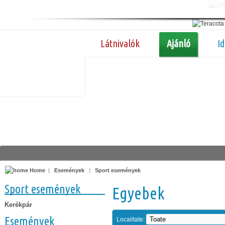
Látnivalók
Ajánló
I
Home
|
Események
|
Sport események
Sport események
Egyebek
Kerékpár
Események
Localitate: