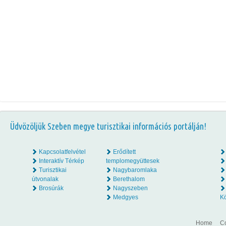
Üdvözöljük Szeben megye turisztikai információs portálján!
Kapcsolatfelvétel
Erődített
Interaktív Térkép
templomegyüttesek
Turisztikai
Nagybaromlaka
útvonalak
Berethalom
Brosúrák
Nagyszeben
Medgyes
K
Home
Co