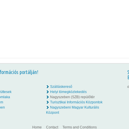
formációs portálján!
Szálláskereső
o
üttesek
Helyi tömegközlekedés
omlaka
Nagyszeben (SZB) repülőtér
lom
Turisztikai Információs Központok
ben
Nagyszebeni Magyar Kulturális
Központ
Home
Contact
Terms and Conditions