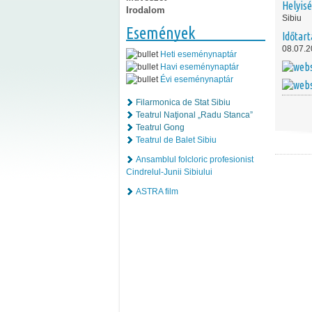
Helyis
Irodalom
Sibiu
Események
Időtar
08.07.2
Heti eseménynaptár
Havi eseménynaptár
Évi eseménynaptár
Filarmonica de Stat Sibiu
Teatrul Naţional „Radu Stanca”
Teatrul Gong
Teatrul de Balet Sibiu
Ansamblul folcloric profesionist
Cindrelul-Junii Sibiului
ASTRA film