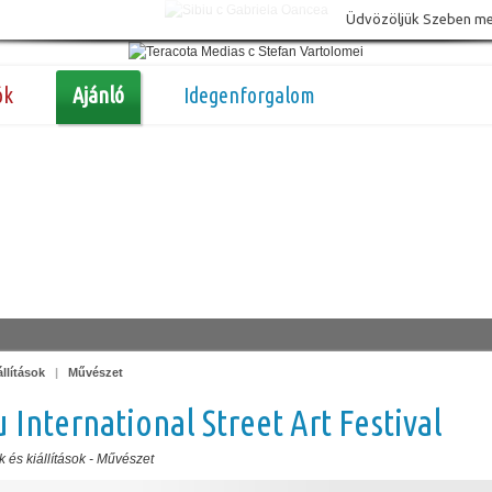
Üdvözöljük Szeben megy
ók
Ajánló
Idegenforgalom
llítások
|
Művészet
u International Street Art Festival
 és kiállítások
-
Művészet