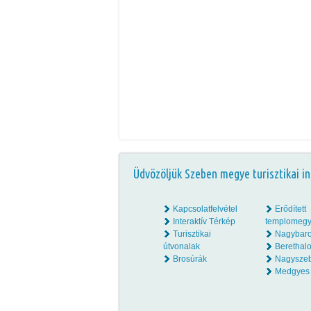
Üdvözöljük Szeben megye turisztikai in
Kapcsolatfelvétel
Erődített
Interaktív Térkép
templomegy
Turisztikai
Nagybar
útvonalak
Beretha
Brosúrák
Nagysze
Medgyes