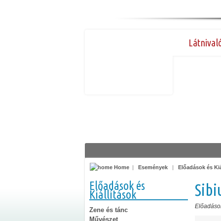
Látnival
Home
|
Események
|
Előadások és Kiá
Előadások és
Sibi
Kiállítások
Előadások
Zene és tánc
Művészet