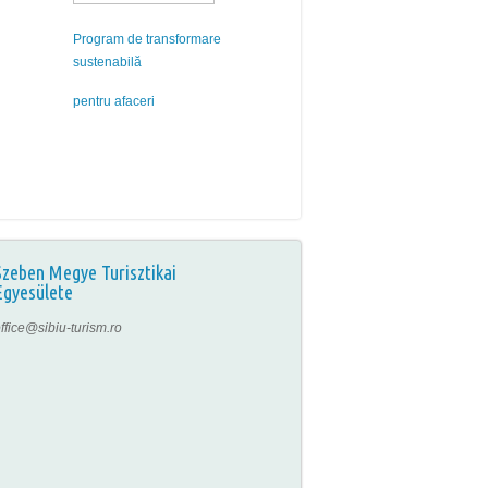
Program de transformare
sustenabilă
pentru afaceri
Szeben Megye Turisztikai
Egyesülete
ffice@sibiu-turism.ro