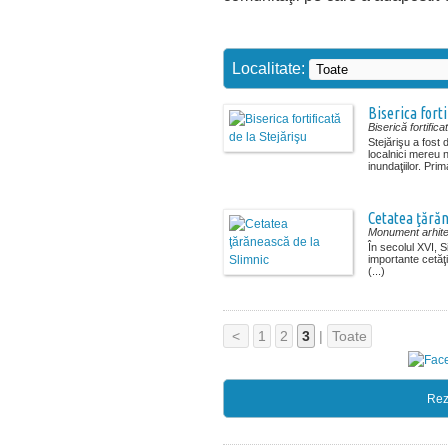
Localitate:
Biserica forti
Biserică fortifica
Stejărişu a fost
localnici mereu n
inundaţiilor. Prima
Cetatea ţărăn
Monument arhite
În secolul XVI, S
importante cetăţi
(...)
<
1
2
3
|
Toate
Rez