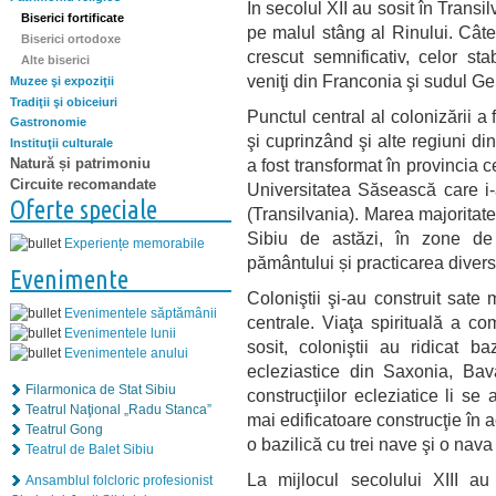
În secolul XII au sosit în Transil
Biserici fortificate
pe malul stâng al Rinului. Câte
Biserici ortodoxe
crescut semnificativ, celor stab
Alte biserici
veniţi din Franconia şi sudul Ge
Muzee şi expoziţii
Tradiţii şi obiceiuri
Punctul central al colonizării a
Gastronomie
şi cuprinzând şi alte regiuni di
Instituţii culturale
a fost transformat în provincia 
Natură și patrimoniu
Circuite recomandate
Universitatea Săsească care i-
Oferte speciale
(Transilvania). Marea majoritate 
Sibiu de astăzi, în zone de
Experiențe memorabile
pământului și practicarea diver
Evenimente
Coloniştii şi-au construit sate 
Evenimentele săptămânii
centrale. Viaţa spirituală a c
Evenimentele lunii
sosit, coloniştii au ridicat b
Evenimentele anului
ecleziastice din Saxonia, Bava
Filarmonica de Stat Sibiu
construcţiilor ecleziatice li s
Teatrul Naţional „Radu Stanca”
mai edificatoare construcţie în 
Teatrul Gong
o bazilică cu trei nave şi o nava
Teatrul de Balet Sibiu
La mijlocul secolului XIII au 
Ansamblul folcloric profesionist