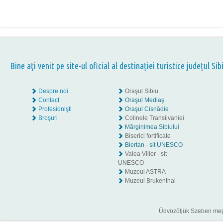
Bine aţi venit pe site-ul oficial al destinației turistice județul Sib
Despre noi
Oraşul Sibiu
Contact
Oraşul Mediaş
Profesionişti
Oraşul Cisnădie
Broşuri
Colinele Transilvaniei
Mărginimea Sibiului
Biserici fortificate
Biertan - sit UNESCO
Valea Viilor - sit
UNESCO
Muzeul ASTRA
Muzeul Brukenthal
Üdvözöljük Szeben megye