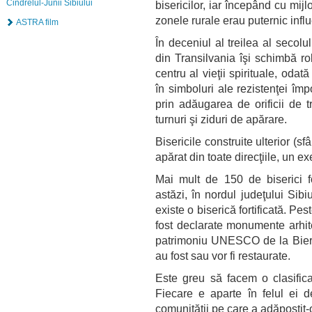
Cindrelul-Junii Sibiului
bisericilor, iar începând cu mijl
zonele rurale erau puternic influ
ASTRA film
În deceniul al treilea al secolu
din Transilvania îşi schimbă rol
centru al vieţii spirituale, odată
în simboluri ale rezistenţei împo
prin adăugarea de orificii de t
turnuri şi ziduri de apărare.
Bisericile construite ulterior (s
apărat din toate direcţiile, un e
Mai mult de 150 de biserici for
astăzi, în nordul judeţului Sib
existe o biserică fortificată. Pes
fost declarate monumente arhite
patrimoniu UNESCO de la Bierta
au fost sau vor fi restaurate.
Este greu să facem o clasificar
Fiecare e aparte în felul ei d
comunităţii pe care a adăpostit-