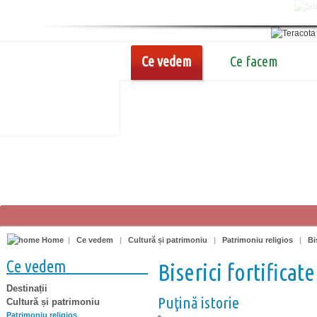
Ce vedem
Ce facem
Home
|
Ce vedem
|
Cultură și patrimoniu
|
Patrimoniu religios
|
Bi
Ce vedem
Biserici fortificate
Destinații
Puţină istorie
Cultură și patrimoniu
Patrimoniu religios