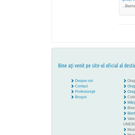
...Bazn
Bine aţi venit pe site-ul oficial al desti
Despre noi
Oraş
Contact
Oraş
Profesionişti
Oraş
Broşuri
Coli
Mărg
Biser
Bier
Valea
UNES
Muz