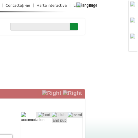
Ro
|
Contactaţi-ne
|
Harta interactivă
|
Login