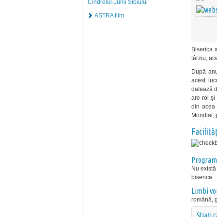
Cindrelul-Junii Sibiului
ASTRA film
Biserica 
târziu, ac
După anu
acest luc
datează d
are rol ş
din acea 
Mondial, 
Facilităţ
Program
Nu există
biserica.
Limbi vo
română, 
Știați 