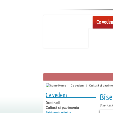
Ce vede
Home
|
Ce vedem
|
Cultură și patrim
Ce vedem
Bise
Destinații
Biserică fo
Cultură și patrimoniu
Patrimoniu religios