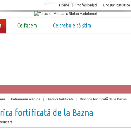
Home
|
Profesionişti
|
Broşuri turistice
m
Ce facem
Ce trebuie să știm
oniu
|
Patrimoniu religios
|
Biserici fortificate
|
Biserica fortificată de la Bazna
rica fortificată de la Bazna
rtificată