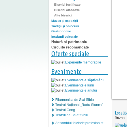
Biserici fortificate
Biserici ortodoxe
Alte biserici
Muzee şi expoziţii
Tradiţii şi obiceiuri
Gastronomie
Instituţii culturale
Natură și patrimoniu
Circuite recomandate
Oferte speciale
Experiențe memorabile
Evenimente
Evenimentele săptămânii
Evenimentele lunii
Evenimentele anului
Filarmonica de Stat Sibiu
Teatrul Naţional „Radu Stanca”
Teatrul Gong
Localit
Teatrul de Balet Sibiu
Bazna
Ansamblul folcloric profesionist