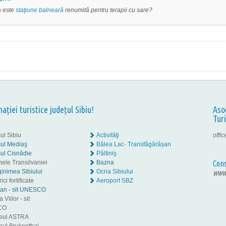
a este
staţiune balneară
renumită pentru terapii cu sare?
nației turistice județul Sibiu!
Aso
Tur
ul Sibiu
Activităţi
offi
ul Mediaş
Bâlea Lac- Transfăgărășan
ul Cisnădie
Păltiniş
nele Transilvaniei
Bazna
Cons
inimea Sibiului
Ocna Sibiului
www.
ici fortificate
Aeroport SBZ
tan - sit UNESCO
 Viilor - sit
CO
eul ASTRA