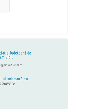
ciația Județeană de
ism Sibiu
ce@sibiu-turism.ro
iliul Județean Sibiu
cjsibiu.ro