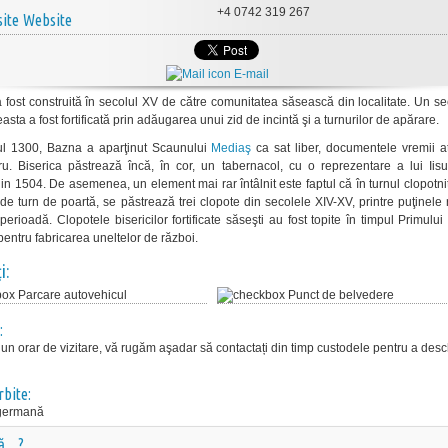
+4 0742 319 267
Website
E-mail
a fost construită în secolul XV de către comunitatea săsească din localitate. Un s
easta a fost fortificată prin adăugarea unui zid de incintă şi a turnurilor de apărare.
l 1300, Bazna a aparţinut Scaunului
Mediaş
ca sat liber, documentele vremii a
ru. Biserica păstrează încă, în cor, un tabernacol, cu o reprezentare a lui Iisu
in 1504. De asemenea, un element mai rar întâlnit este faptul că în turnul clopotni
i de turn de poartă, se păstrează trei clopote din secolele XIV-XV, printre puţinel
perioadă. Clopotele bisericilor fortificate săseşti au fost topite în timpul Primulu
pentru fabricarea uneltelor de război.
i:
Parcare autovehicul
Punct de belvedere
:
 un orar de vizitare, vă rugăm aşadar să contactați din timp custodele pentru a des
rbite:
germană
că…?