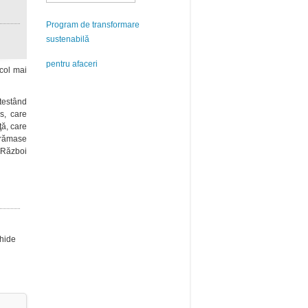
Program de transformare
sustenabilă
pentru afaceri
ecol mai
testând
s, care
ţă, care
e rămase
i Război
chide