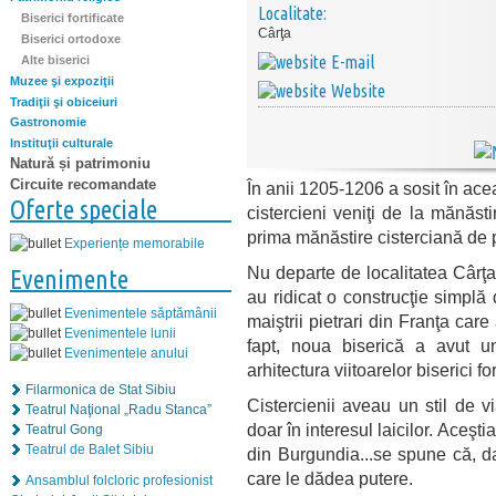
Localitate:
Biserici fortificate
Cârţa
Biserici ortodoxe
E-mail
Alte biserici
Muzee şi expoziţii
Website
Tradiţii şi obiceiuri
Gastronomie
Instituţii culturale
Natură și patrimoniu
Circuite recomandate
În anii 1205-1206 a sosit în ace
Oferte speciale
cistercieni veniţi de la mănăsti
prima mănăstire cisterciană de p
Experiențe memorabile
Nu departe de localitatea Cârţa 
Evenimente
au ridicat o construcţie simplă
Evenimentele săptămânii
maiştrii pietrari din Franţa car
Evenimentele lunii
fapt, noua biserică a avut un 
Evenimentele anului
arhitectura viitoarelor biserici fo
Filarmonica de Stat Sibiu
Cistercienii aveau un stil de v
Teatrul Naţional „Radu Stanca”
doar în interesul laicilor. Aceşt
Teatrul Gong
Teatrul de Balet Sibiu
din Burgundia...se spune că, dat
care le dădea putere.
Ansamblul folcloric profesionist