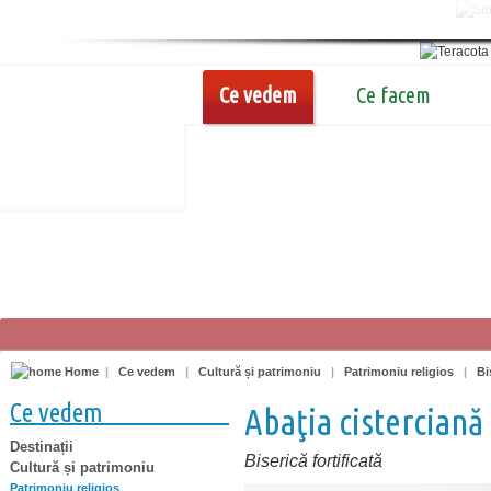
Ce vedem
Ce facem
Home
|
Ce vedem
|
Cultură și patrimoniu
|
Patrimoniu religios
|
Bi
Ce vedem
Abaţia cisterciană 
Destinații
Biserică fortificată
Cultură și patrimoniu
Patrimoniu religios