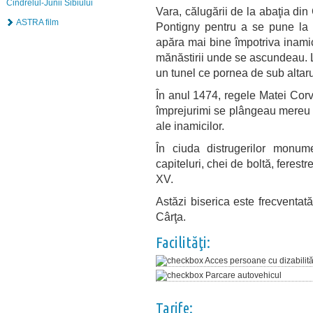
Cindrelul-Junii Sibiului
Vara, călugării de la abaţia di
ASTRA film
Pontigny pentru a se pune la c
apăra mai bine împotriva inamic
mănăstirii unde se ascundeau. L
un tunel ce pornea de sub altarul
În anul 1474, regele Matei Corvi
împrejurimi se plângeau mereu c
ale inamicilor.
În ciuda distrugerilor monume
capiteluri, chei de boltă, ferestr
XV.
Astăzi biserica este frecventat
Cârţa.
Facilităţi:
Acces persoane cu dizabilită
Parcare autovehicul
Tarife: