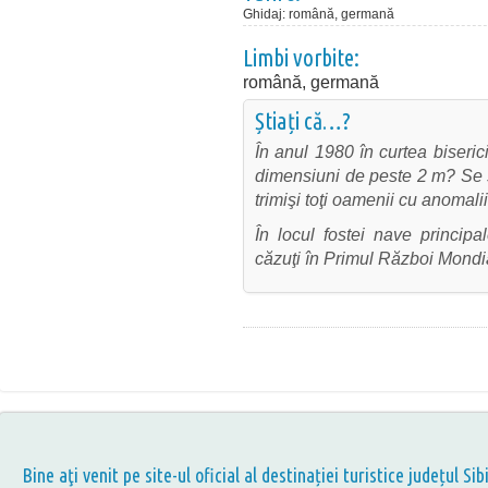
Ghidaj
:
română, germană
Limbi vorbite:
română, germană
Știați că…?
În anul 1980 în curtea biseri
dimensiuni de peste 2 m? Se 
trimişi toţi oamenii cu anomalii 
În locul fostei nave principa
căzuţi în Primul Război Mondi
Bine aţi venit pe site-ul oficial al destinației turistice județul Sib