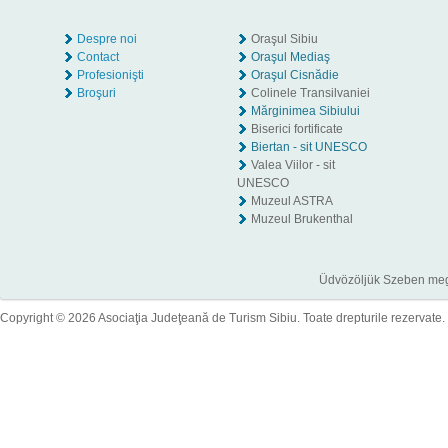
Despre noi
Oraşul Sibiu
Contact
Oraşul Mediaş
Profesionişti
Oraşul Cisnădie
Broşuri
Colinele Transilvaniei
Mărginimea Sibiului
Biserici fortificate
Biertan - sit UNESCO
Valea Viilor - sit
UNESCO
Muzeul ASTRA
Muzeul Brukenthal
Üdvözöljük Szeben megye
Copyright © 2026 Asociaţia Judeţeană de Turism Sibiu. Toate drepturile rezervate.