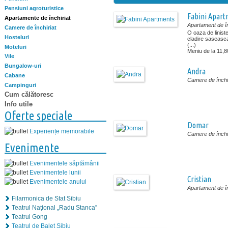
Pensiuni agroturistice
Fabini Apart
Apartamente de închiriat
Apartament de în
Camere de închiriat
O oaza de liniste,
Hosteluri
cladire saseasca 
(...)
Moteluri
Meniu de la 11,
Vile
Bungalow-uri
Andra
Cabane
Camere de închir
Campinguri
Cum călătoresc
Info utile
Oferte speciale
Domar
Experiențe memorabile
Camere de închir
Evenimente
Evenimentele săptămânii
Evenimentele lunii
Cristian
Evenimentele anului
Apartament de în
Filarmonica de Stat Sibiu
Teatrul Naţional „Radu Stanca”
Teatrul Gong
Teatrul de Balet Sibiu