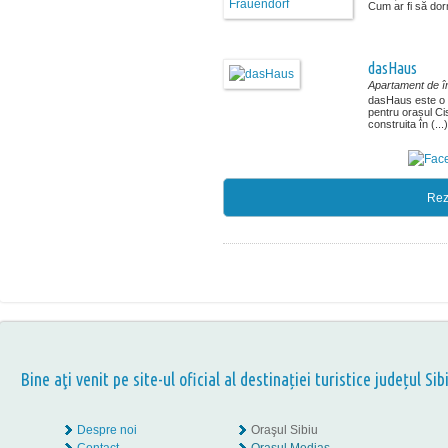
Cum ar fi să dorm
dasHaus
Apartament de în
dasHaus este o c
pentru orașul Ci
construita în (...)
Rez
Bine aţi venit pe site-ul oficial al destinației turistice județul Sib
Despre noi
Oraşul Sibiu