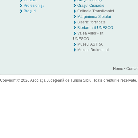
Contact
Oraşul Mediaş
Profesionişti
Oraşul Cisnădie
Broşuri
Colinele Transilvaniei
Mărginimea Sibiului
Biserici fortificate
Biertan - sit UNESCO
Valea Viilor - sit
UNESCO
Muzeul ASTRA
Muzeul Brukenthal
Home
•
Contac
Copyright © 2026 Asociaţia Judeţeană de Turism Sibiu. Toate drepturile rezervate.