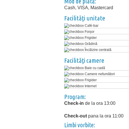
Mod de plată:
Cash, VISA, Mastercard
Facilităţi unitate
Café-bar
Foișor
Frigider
Grădină
Încălzire centrală
Facilităţi camere
Baie cu cadă
Camere nefumători
Frigider
Internet
Program:
Check-in
de la ora 13:00
Check-out
pana la ora 11:00
Limbi vorbite: