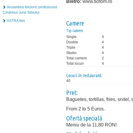
Bistro:
www.tiotom.ro
Ansamblul folcloric profesionist
Cindrelul-Junii Sibiului
ASTRA film
Camere
Tip camere
Single
4
Double
4
Triple
4
Studio
4
Total camere
2
Total locuri
4
Locuri în restaurant:
40
Pret:
Baguetes, tortillas, fries, snitel
From 2 to 5 Euros.
Ofertă specială
Meniu de la 11,80 RON!