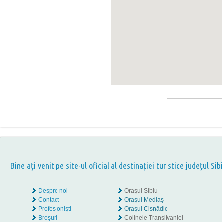
Bine aţi venit pe site-ul oficial al destinației turistice județul Sib
Despre noi
Oraşul Sibiu
Contact
Oraşul Mediaş
Profesionişti
Oraşul Cisnădie
Broşuri
Colinele Transilvaniei