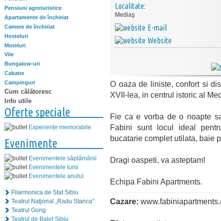
Localitate:
Pensiuni agroturistice
Mediaş
Apartamente de închiriat
E-mail
Camere de închiriat
Hosteluri
Website
Moteluri
Vile
Bungalow-uri
Cabane
Campinguri
O oaza de liniste, confort si di
Cum călătoresc
XVII-lea, in centrul istoric al Med
Info utile
Oferte speciale
Fie ca e vorba de o noapte s
Fabini sunt locul ideal pen
Experiențe memorabile
bucatarie complet utilata, baie pr
Evenimente
Evenimentele săptămânii
Dragi oaspeti, va asteptam!
Evenimentele lunii
Evenimentele anului
Echipa Fabini Apartments.
Filarmonica de Stat Sibiu
Cazare:
www.fabiniapartments
Teatrul Naţional „Radu Stanca”
Teatrul Gong
Teatrul de Balet Sibiu